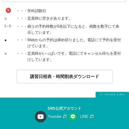
学
・・・学科試験日
○
・・・定員枠に空きがあります。
1～5
・・・残りの予約枠数が5名以下になると、残数を数字にて表
示しています。
●
・・・Webからの予約は締め切りました。電話にて予約を受付
けています。
×
・・・定員枠がいっぱいです。電話にてキャンセル待ちを受付
けしています。
講習日程表・時間割表ダウンロード
ページトップへ
SNS公式アカウント
Youtube
LINE