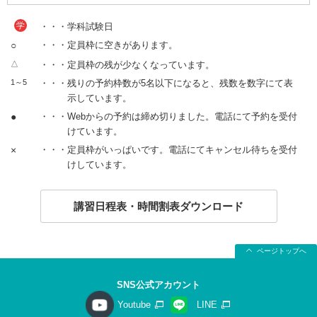
学
・・・学科試験日
○
・・・定員枠に空きがあります。
△
・・・定員枠の残が少なくなっています。
1～5
・・・残りの予約枠数が5名以下になると、残数を数字にて表
示しています。
●
・・・Webからの予約は締め切りました。電話にて予約を受付
けています。
×
・・・定員枠がいっぱいです。電話にてキャンセル待ちを受付
けしています。
講習日程表・時間割表ダウンロード
ページトップへ
SNS公式アカウント
Youtube
LINE