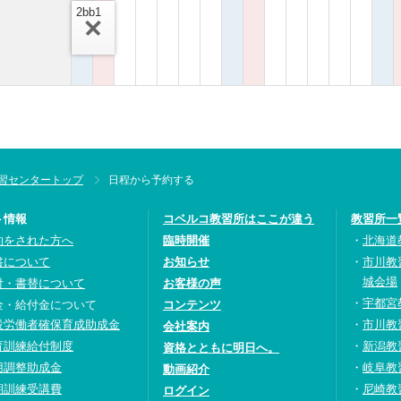
2bb1
習センタートップ
日程から予約する
ト情報
コベルコ教習所はここが違う
教習所一
約をされた方へ
臨時開催
北海道
書について
お知らせ
市川教
城会場
付・書替について
お客様の声
宇都宮
金・給付金について
コンテンツ
設労働者確保育成助成金
市川教
会社案内
育訓練給付制度
新潟教
資格とともに明日へ。
用調整助成金
岐阜教
動画紹介
期訓練受講費
尼崎教
ログイン