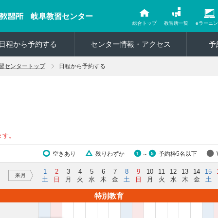
岐阜教習センター
総合トップ
教習所一覧
eラーニ
日程から予約する
センター情報・アクセス
予
習センタートップ
日程から予約する
ます。
空きあり
残りわずか
予約枠5名以下
1
5
～
1
2
3
4
5
6
7
8
9
10
11
12
13
14
15
来月
土
日
月
火
水
木
金
土
日
月
火
水
木
金
土
特別教育