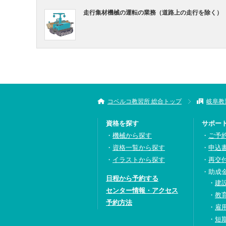
走行集材機械の運転の業務（道路上の走行を除く）
コベルコ教習所 総合トップ
岐阜教
資格を探す
サポー
機械から探す
ご予
資格一覧から探す
申込
イラストから探す
再交
助成
日程から予約する
建
センター情報・アクセス
教
予約方法
雇
短