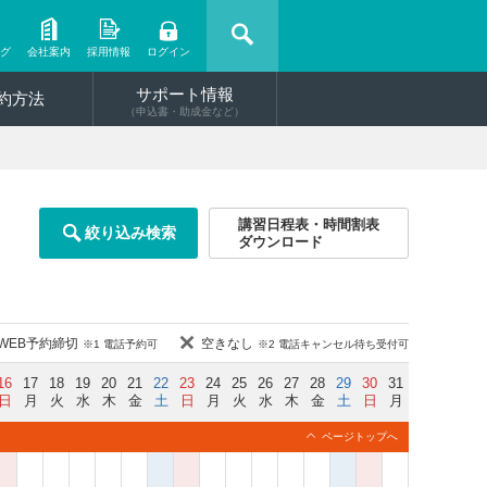
ング
会社案内
採用情報
ログイン
サポート情報
約方法
（申込書・助成金など）
講習日程表・時間割表
絞り込み検索
ダウンロード
WEB予約締切
空きなし
※1 電話予約可
※2 電話キャンセル待ち受付可
16
17
18
19
20
21
22
23
24
25
26
27
28
29
30
31
日
月
火
水
木
金
土
日
月
火
水
木
金
土
日
月
ページトップへ