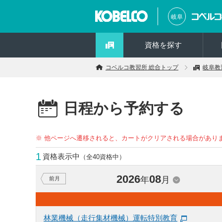
岐阜
資格を探す
コベルコ教習所 総合トップ
岐阜教
日程から予約する
※ 他ページへ遷移されると、カートがクリアされる場合があり
1
資格表示中
（全40資格中）
2026
08
年
月
前月
林業機械（走行集材機械）運転特別教育