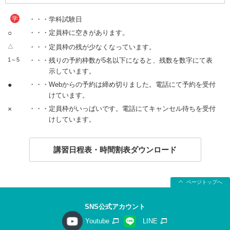
学
・・・学科試験日
○
・・・定員枠に空きがあります。
△
・・・定員枠の残が少なくなっています。
1～5
・・・残りの予約枠数が5名以下になると、残数を数字にて表
示しています。
●
・・・Webからの予約は締め切りました。電話にて予約を受付
けています。
×
・・・定員枠がいっぱいです。電話にてキャンセル待ちを受付
けしています。
講習日程表・時間割表ダウンロード
ページトップへ
SNS公式アカウント
Youtube
LINE