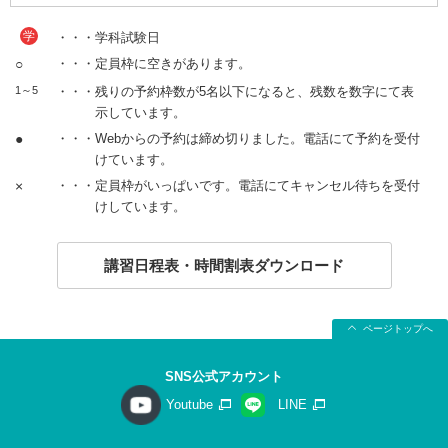
学
・・・学科試験日
○
・・・定員枠に空きがあります。
1～5
・・・残りの予約枠数が5名以下になると、残数を数字にて表
示しています。
●
・・・Webからの予約は締め切りました。電話にて予約を受付
けています。
×
・・・定員枠がいっぱいです。電話にてキャンセル待ちを受付
けしています。
講習日程表・時間割表ダウンロード
ページトップへ
SNS公式アカウント
Youtube
LINE