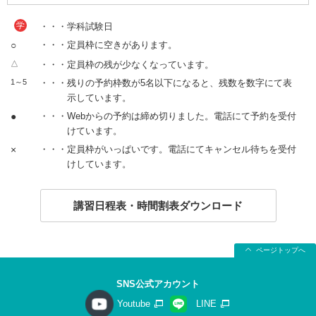
学
・・・学科試験日
○
・・・定員枠に空きがあります。
△
・・・定員枠の残が少なくなっています。
1～5
・・・残りの予約枠数が5名以下になると、残数を数字にて表
示しています。
●
・・・Webからの予約は締め切りました。電話にて予約を受付
けています。
×
・・・定員枠がいっぱいです。電話にてキャンセル待ちを受付
けしています。
講習日程表・時間割表ダウンロード
ページトップへ
SNS公式アカウント
Youtube
LINE