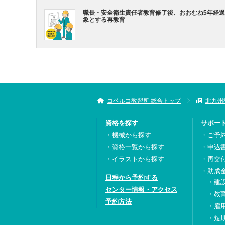
職長・安全衛生責任者教育修了後、おおむね5年経
象とする再教育
コベルコ教習所 総合トップ
北九州
資格を探す
サポー
機械から探す
ご予
資格一覧から探す
申込
イラストから探す
再交
助成
日程から予約する
建
センター情報・アクセス
教
予約方法
雇
短