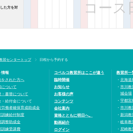
コース
過した方を対
教習センタートップ
日程から予約する
ト情報
コベルコ教習所はここが違う
教習所一
約をされた方へ
臨時開催
北海道
書について
お知らせ
市川教
城会場
付・書替について
お客様の声
宇都宮
金・給付金について
コンテンツ
設労働者確保育成助成金
市川教
会社案内
育訓練給付制度
新潟教
資格とともに明日へ。
用調整助成金
岐阜教
動画紹介
期訓練受講費
尼崎教
ログイン