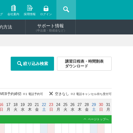
ング
会社案内
採用情報
ログイン
サポート情報
約方法
（申込書・助成金など）
講習日程表・時間割表
絞り込み検索
ダウンロード
WEB予約締切
空きなし
※1 電話予約可
※2 電話キャンセル待ち受付可
16
17
18
19
20
21
22
23
24
25
26
27
28
29
30
31
日
月
火
水
木
金
土
日
月
火
水
木
金
土
日
月
ページトップへ