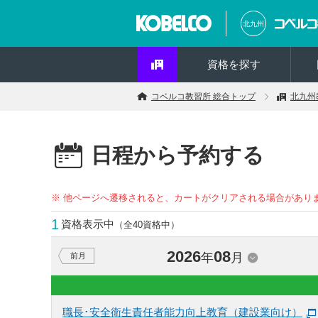
北九州
資格を探す
コベルコ教習所 総合トップ
北九州
日程から予約する
※ 他ページへ遷移されると、カートがクリアされる場合があり
1
資格表示中
（全40資格中）
2026
08
年
月
前月
職長･安全衛生責任者能力向上教育（建設業向け）