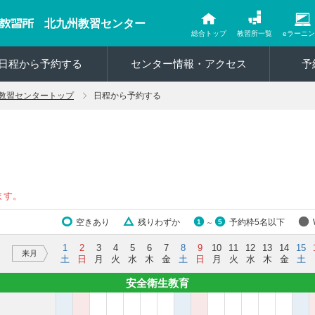
北九州教習センター
総合トップ
教習所一覧
eラーニ
日程から予約する
センター情報・アクセス
予
教習センタートップ
日程から予約する
ます。
空きあり
残りわずか
予約枠5名以下
1
5
～
1
2
3
4
5
6
7
8
9
10
11
12
13
14
15
来月
土
日
月
火
水
木
金
土
日
月
火
水
木
金
土
安全衛生教育