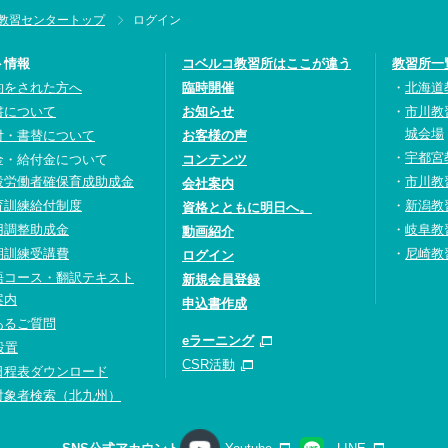
教習センタートップ
ログイン
ト情報
コベルコ教習所はここが違う
教習所一
約をされた方へ
臨時開催
北海道
書について
お知らせ
市川教
城会場
付・書替について
お客様の声
宇都宮
金・給付金について
コンテンツ
設労働者確保育成助成金
市川教
会社案内
育訓練給付制度
新潟教
資格とともに明日へ。
用調整助成金
岐阜教
動画紹介
期訓練受講費
尼崎教
ログイン
語コース・翻訳テキスト
新規会員登録
案内
申込書作成
あるご質問
eラーニング
設置
CSR活動
日程表ダウンロード
対象者検索（北九州）