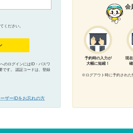
会
してください。
ン
予約時の入力が
現在
大幅に短縮！
確
へのログインにはID・パスワ
要です。 認証コードは、登録
※ログアウト時に予約された
。
ーザーIDをお忘れの方