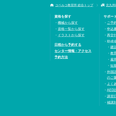
コベルコ教習所 総合トップ
北九州
資格を探す
サポー
機械から探す
ご予
資格一覧から探す
申込
イラストから探す
再交
助成
日程から予約する
建
センター情報・アクセス
教
予約方法
雇
短
外国
のご
よく
AED
講習
補講