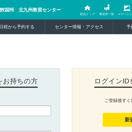
北九州教習センター
総合トップ
教習所一覧
eラーニ
日程から予約する
センター情報・アクセス
予
をお持ちの方
ログインI
ご登録後すぐ
新