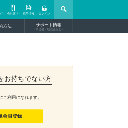
ング
会社案内
採用情報
ログイン
サポート情報
約方法
（申込書・助成金など）
Dをお持ちでない方
にご利用になれます。
規会員登録