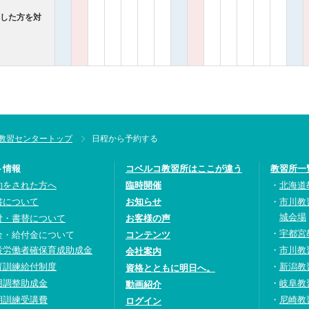
過した方を対
教習センタートップ
日程から予約する
ト情報
コベルコ教習所はここが違う
教習所一
約をされた方へ
臨時開催
北海道
書について
お知らせ
市川教
城会場
付・書替について
お客様の声
宇都宮
金・給付金について
コンテンツ
設労働者確保育成助成金
市川教
会社案内
育訓練給付制度
新潟教
資格とともに明日へ。
用調整助成金
岐阜教
動画紹介
期訓練受講費
尼崎教
ログイン