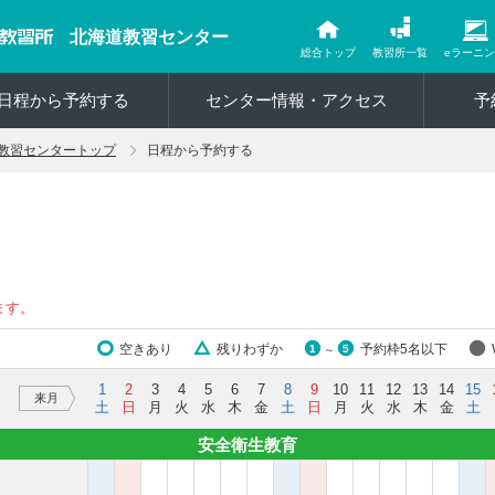
北海道教習センター
総合トップ
教習所一覧
eラーニ
日程から予約する
センター情報・アクセス
予
教習センタートップ
日程から予約する
ます。
空きあり
残りわずか
予約枠5名以下
1
5
～
1
2
3
4
5
6
7
8
9
10
11
12
13
14
15
来月
土
日
月
火
水
木
金
土
日
月
火
水
木
金
土
安全衛生教育