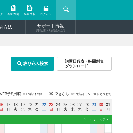
ング
会社案内
採用情報
ログイン
サポート情報
約方法
（申込書・助成金など）
講習日程表・時間割表
絞り込み検索
ダウンロード
WEB予約締切
空きなし
※1 電話予約可
※2 電話キャンセル待ち受付可
16
17
18
19
20
21
22
23
24
25
26
27
28
29
30
31
日
月
火
水
木
金
土
日
月
火
水
木
金
土
日
月
ページトップへ