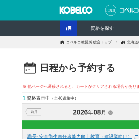
北海道
資格を探す
コベルコ教習所 総合トップ
北海道
日程から予約する
※ 他ページへ遷移されると、カートがクリアされる場合があり
1
資格表示中
（全40資格中）
2026
08
年
月
前月
職長･安全衛生責任者能力向上教育（建設業向け）