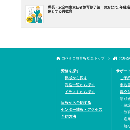
職長・安全衛生責任者教育修了後、おおむね5年経
象とする再教育
コベルコ教習所 総合トップ
北海道
資格を探す
サポー
機械から探す
ご予
資格一覧から探す
申込
イラストから探す
再交
助成
日程から予約する
建
センター情報・アクセス
教
予約方法
雇
短