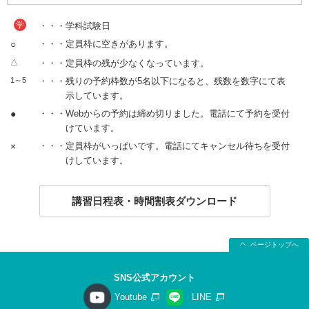
学
・・・学科試験日
○
・・・定員枠に空きがあります。
△
・・・定員枠の残が少なくなっています。
1～5
・・・残りの予約枠数が5名以下になると、残数を数字にて表
示しています。
●
・・・Webからの予約は締め切りました。電話にて予約を受付
けています。
×
・・・定員枠がいっぱいです。電話にてキャンセル待ちを受付
けしています。
講習日程表・時間割表ダウンロード
ページトップへ
SNS公式アカウント
Youtube
LINE