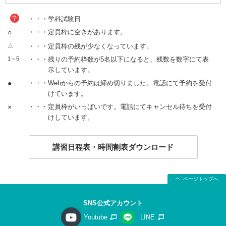
学
・・・学科試験日
○
・・・定員枠に空きがあります。
△
・・・定員枠の残が少なくなっています。
1～5
・・・残りの予約枠数が5名以下になると、残数を数字にて表
示しています。
●
・・・Webからの予約は締め切りました。電話にて予約を受付
けています。
×
・・・定員枠がいっぱいです。電話にてキャンセル待ちを受付
けしています。
講習日程表・時間割表ダウンロード
ページトップへ
SNS公式アカウント
Youtube
LINE