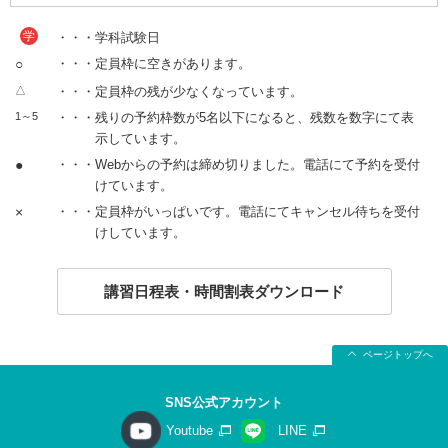
学
・・・学科試験日
○
・・・定員枠に空きがあります。
△
・・・定員枠の残が少なくなっています。
1～5
・・・残りの予約枠数が5名以下になると、残数を数字にて表
示しています。
●
・・・Webからの予約は締め切りました。電話にて予約を受付
けています。
×
・・・定員枠がいっぱいです。電話にてキャンセル待ちを受付
けしています。
講習日程表・時間割表ダウンロード
ページトップへ
SNS公式アカウント
Youtube
LINE