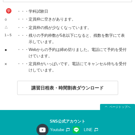
学
・・・学科試験日
○
・・・定員枠に空きがあります。
△
・・・定員枠の残が少なくなっています。
1～5
・・・残りの予約枠数が5名以下になると、残数を数字にて表
示しています。
●
・・・Webからの予約は締め切りました。電話にて予約を受付
けています。
×
・・・定員枠がいっぱいです。電話にてキャンセル待ちを受付
けしています。
講習日程表・時間割表ダウンロード
ページトップへ
SNS公式アカウント
Youtube
LINE