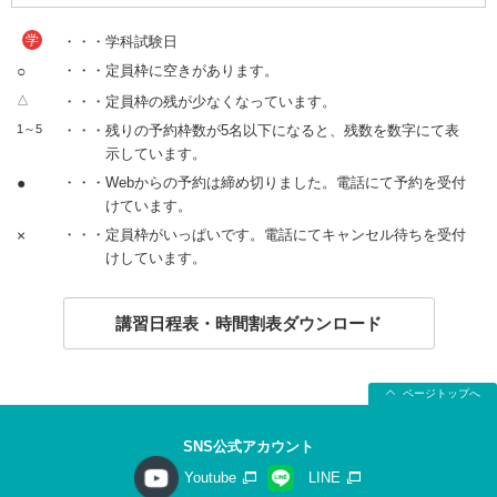
学
・・・学科試験日
○
・・・定員枠に空きがあります。
△
・・・定員枠の残が少なくなっています。
1～5
・・・残りの予約枠数が5名以下になると、残数を数字にて表
示しています。
●
・・・Webからの予約は締め切りました。電話にて予約を受付
けています。
×
・・・定員枠がいっぱいです。電話にてキャンセル待ちを受付
けしています。
講習日程表・時間割表ダウンロード
ページトップへ
SNS公式アカウント
Youtube
LINE