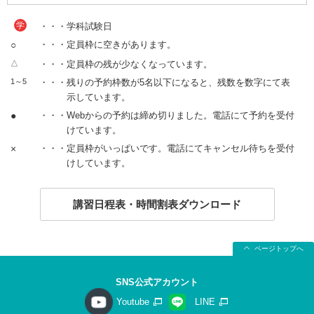
学
・・・学科試験日
○
・・・定員枠に空きがあります。
△
・・・定員枠の残が少なくなっています。
1～5
・・・残りの予約枠数が5名以下になると、残数を数字にて表
示しています。
●
・・・Webからの予約は締め切りました。電話にて予約を受付
けています。
×
・・・定員枠がいっぱいです。電話にてキャンセル待ちを受付
けしています。
講習日程表・時間割表ダウンロード
ページトップへ
SNS公式アカウント
Youtube
LINE