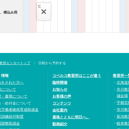
C
搬、積込み用
教習センタートップ
日程から予約する
ト情報
コベルコ教習所はここが違う
教習所一
約をされた方へ
臨時開催
北海道
書について
お知らせ
市川教
城会場
付・書替について
お客様の声
宇都宮
金・給付金について
コンテンツ
設労働者確保育成助成金
市川教
会社案内
育訓練給付制度
新潟教
資格とともに明日へ。
用調整助成金
岐阜教
動画紹介