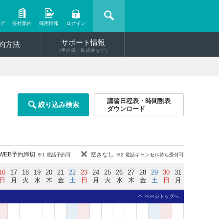
ング
会社案内
採用情報
ログイン
サポート情報
約方法
（申込書・助成金など）
講習日程表・時間割表
絞り込み検索
ダウンロード
WEB予約締切
空きなし
※1 電話予約可
※2 電話キャンセル待ち受付可
16
17
18
19
20
21
22
23
24
25
26
27
28
29
30
31
日
月
火
水
木
金
土
日
月
火
水
木
金
土
日
月
ページトップへ