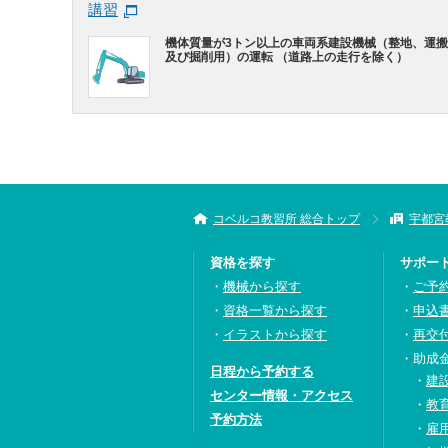
講習
機体質量が3トン以上の車両系建設機械（整地、運
及び掘削用）の運転 （道路上の走行を除く）
コベルコ教習所 総合トップ
宇都宮
資格を探す
サポー
機械から探す
ご予
資格一覧から探す
申込
イラストから探す
再交
助成
日程から予約する
建
センター情報・アクセス
教
予約方法
雇