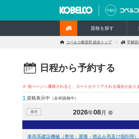
宇都宮
資格を探す
コベルコ教習所 総合トップ
宇都宮
日程から予約する
※ 他ページへ遷移されると、カートがクリアされる場合があり
1
資格表示中
（全40資格中）
2026
08
年
月
前月
車両系建設機械（整地・運搬・積込み用及び掘削用）