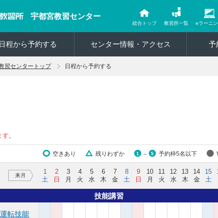
宇都宮教習センター
総合トップ
教習所一覧
eラーニ
日程から予約する
センター情報・アクセス
予
教習センタートップ
日程から予約する
ます。
空きあり
残りわずか
予約枠5名以下
1
5
～
1
2
3
4
5
6
7
8
9
10
11
12
13
14
15
来月
土
日
月
火
水
木
金
土
日
月
火
水
木
金
土
技能講習
運転技能