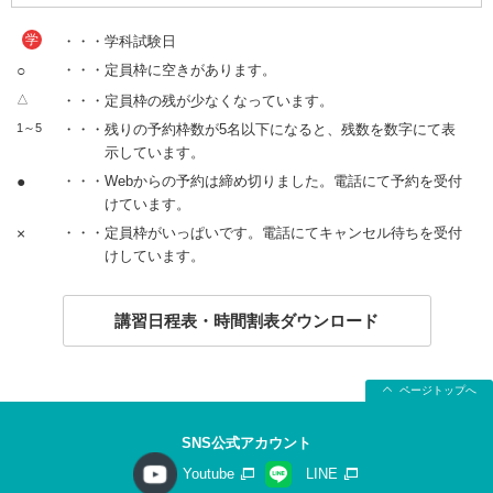
学
・・・学科試験日
○
・・・定員枠に空きがあります。
△
・・・定員枠の残が少なくなっています。
1～5
・・・残りの予約枠数が5名以下になると、残数を数字にて表
示しています。
●
・・・Webからの予約は締め切りました。電話にて予約を受付
けています。
×
・・・定員枠がいっぱいです。電話にてキャンセル待ちを受付
けしています。
講習日程表・時間割表ダウンロード
ページトップへ
SNS公式アカウント
Youtube
LINE