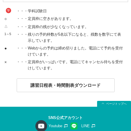
学
・・・学科試験日
○
・・・定員枠に空きがあります。
△
・・・定員枠の残が少なくなっています。
1～5
・・・残りの予約枠数が5名以下になると、残数を数字にて表
示しています。
●
・・・Webからの予約は締め切りました。電話にて予約を受付
けています。
×
・・・定員枠がいっぱいです。電話にてキャンセル待ちを受付
けしています。
講習日程表・時間割表ダウンロード
ページトップへ
SNS公式アカウント
Youtube
LINE