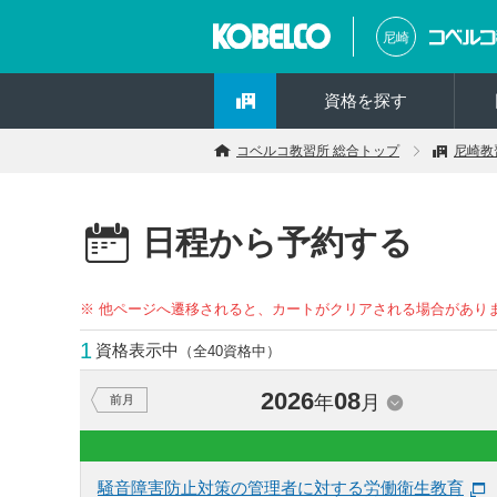
尼崎
資格を探す
コベルコ教習所 総合トップ
尼崎教
日程から予約する
※ 他ページへ遷移されると、カートがクリアされる場合があり
1
資格表示中
（全40資格中）
2026
08
年
月
前月
騒音障害防止対策の管理者に対する労働衛生教育