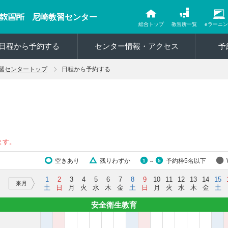
尼崎教習センター
総合トップ
教習所一覧
eラーニ
日程から予約する
センター情報・アクセス
予
習センタートップ
日程から予約する
ます。
空きあり
残りわずか
予約枠5名以下
1
5
～
1
2
3
4
5
6
7
8
9
10
11
12
13
14
15
来月
土
日
月
火
水
木
金
土
日
月
火
水
木
金
土
安全衛生教育