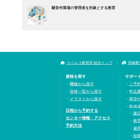
騒音作業場の管理者を対象とする教育
コベルコ教習所 総合トップ
尼崎教
資格を探す
サポー
機械から探す
ご予
資格一覧から探す
申込
イラストから探す
再交
助成
日程から予約する
建
センター情報・アクセス
教
予約方法
雇
短