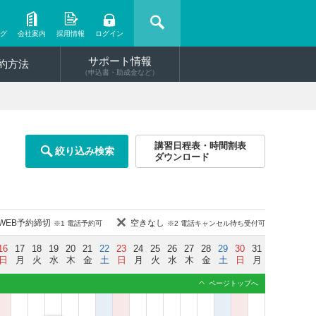
ング
会社案内
採用情報
ログイン
サポート情報
約方法
（申込書・助成金など）
講習日程表・時間割表
絞り込み検索
ダウンロード
WEB予約締切
空きなし
※1 電話予約可
※2 電話キャンセル待ち受付可
16
17
18
19
20
21
22
23
24
25
26
27
28
29
30
31
日
月
火
水
木
金
土
日
月
火
水
木
金
土
日
月
ページトップへ