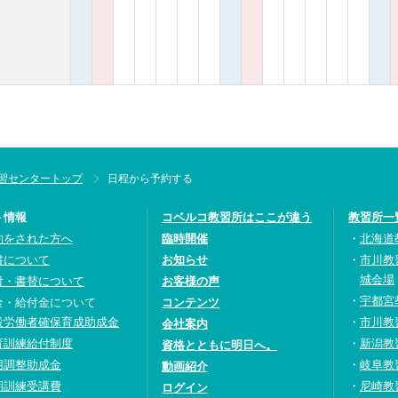
習センタートップ
日程から予約する
ト情報
コベルコ教習所はここが違う
教習所一
約をされた方へ
臨時開催
北海道
書について
お知らせ
市川教
城会場
付・書替について
お客様の声
宇都宮
金・給付金について
コンテンツ
設労働者確保育成助成金
市川教
会社案内
育訓練給付制度
新潟教
資格とともに明日へ。
用調整助成金
岐阜教
動画紹介
期訓練受講費
尼崎教
ログイン