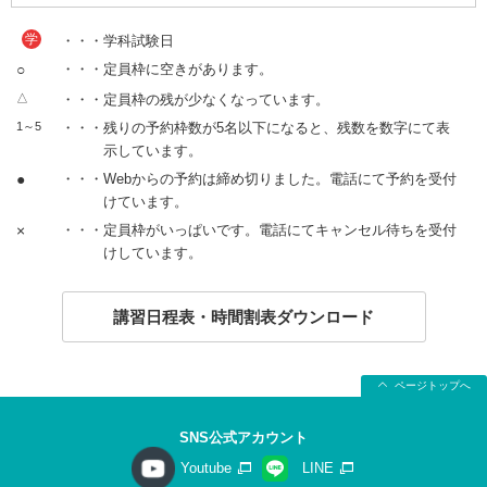
学
・・・学科試験日
○
・・・定員枠に空きがあります。
△
・・・定員枠の残が少なくなっています。
1～5
・・・残りの予約枠数が5名以下になると、残数を数字にて表
示しています。
●
・・・Webからの予約は締め切りました。電話にて予約を受付
けています。
×
・・・定員枠がいっぱいです。電話にてキャンセル待ちを受付
けしています。
講習日程表・時間割表ダウンロード
ページトップへ
SNS公式アカウント
Youtube
LINE