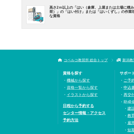
高さ2ｍ以上の「はい（倉庫、上屋または土場に積
荷）」の「はい付け」または「はいくずし」の作業
な資格
コベルコ教習所 総合トップ
新潟教
資格を探す
サポー
機械から探す
ご予
資格一覧から探す
申込
イラストから探す
再交
助成
日程から予約する
建
センター情報・アクセス
教
予約方法
雇
短