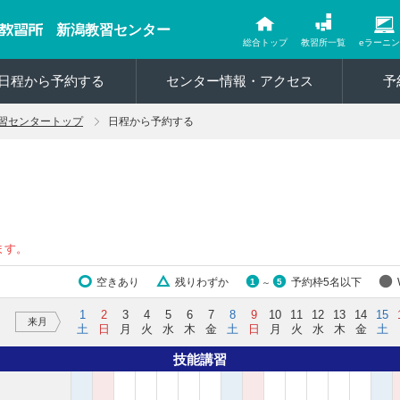
新潟教習センター
総合トップ
教習所一覧
eラーニ
日程から予約する
センター情報・アクセス
予
習センタートップ
日程から予約する
ます。
空きあり
残りわずか
予約枠5名以下
1
5
～
1
2
3
4
5
6
7
8
9
10
11
12
13
14
15
来月
土
日
月
火
水
木
金
土
日
月
火
水
木
金
土
技能講習