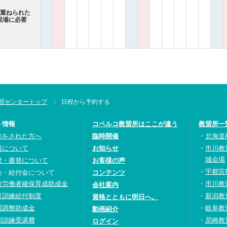
み重ねられた
現場に必要
習センタートップ
日程から予約する
ト情報
コベルコ教習所はここが違う
教習所一
約をされた方へ
臨時開催
北海道
書について
お知らせ
市川教
城会場
付・書替について
お客様の声
宇都宮
金・給付金について
コンテンツ
設労働者確保育成助成金
市川教
会社案内
育訓練給付制度
新潟教
資格とともに明日へ。
用調整助成金
岐阜教
動画紹介
期訓練受講費
尼崎教
ログイン