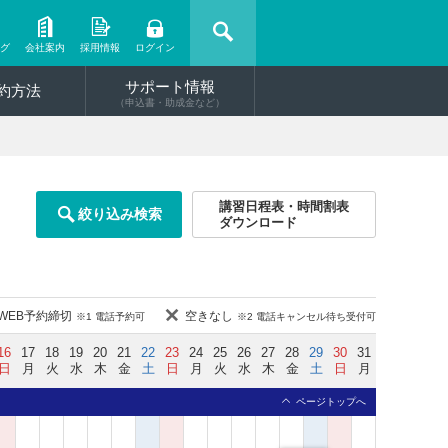
ング
会社案内
採用情報
ログイン
サポート情報
約方法
（申込書・助成金など）
講習日程表・時間割表
絞り込み検索
ダウンロード
WEB予約締切
空きなし
※1 電話予約可
※2 電話キャンセル待ち受付可
16
17
18
19
20
21
22
23
24
25
26
27
28
29
30
31
日
月
火
水
木
金
土
日
月
火
水
木
金
土
日
月
ページトップへ