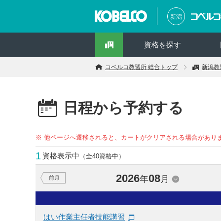
新潟
資格を探す
コベルコ教習所 総合トップ
新潟教
日程から予約する
※ 他ページへ遷移されると、カートがクリアされる場合があり
1
資格表示中
（全40資格中）
2026
08
年
月
前月
はい作業主任者技能講習