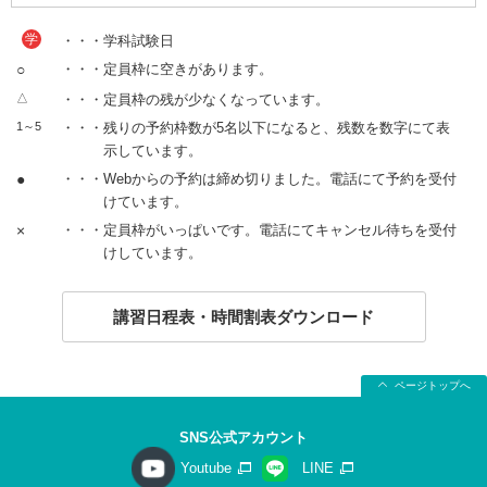
学
・・・学科試験日
○
・・・定員枠に空きがあります。
△
・・・定員枠の残が少なくなっています。
1～5
・・・残りの予約枠数が5名以下になると、残数を数字にて表
示しています。
●
・・・Webからの予約は締め切りました。電話にて予約を受付
けています。
×
・・・定員枠がいっぱいです。電話にてキャンセル待ちを受付
けしています。
講習日程表・時間割表ダウンロード
ページトップへ
SNS公式アカウント
Youtube
LINE