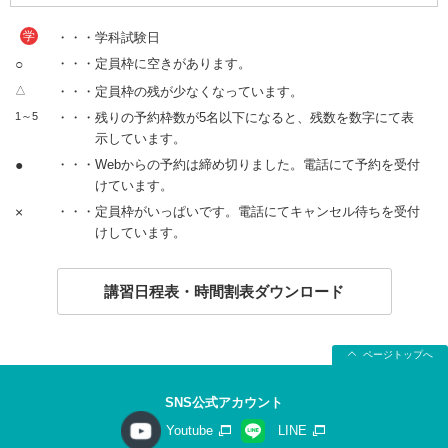
学
・・・学科試験日
○
・・・定員枠に空きがあります。
△
・・・定員枠の残が少なくなっています。
1～5
・・・残りの予約枠数が5名以下になると、残数を数字にて表
示しています。
●
・・・Webからの予約は締め切りました。電話にて予約を受付
けています。
×
・・・定員枠がいっぱいです。電話にてキャンセル待ちを受付
けしています。
講習日程表・時間割表ダウンロード
ページトップへ
SNS公式アカウント
Youtube
LINE