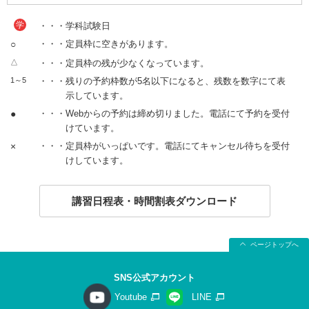
学
・・・学科試験日
○
・・・定員枠に空きがあります。
△
・・・定員枠の残が少なくなっています。
1～5
・・・残りの予約枠数が5名以下になると、残数を数字にて表
示しています。
●
・・・Webからの予約は締め切りました。電話にて予約を受付
けています。
×
・・・定員枠がいっぱいです。電話にてキャンセル待ちを受付
けしています。
講習日程表・時間割表ダウンロード
ページトップへ
SNS公式アカウント
Youtube
LINE