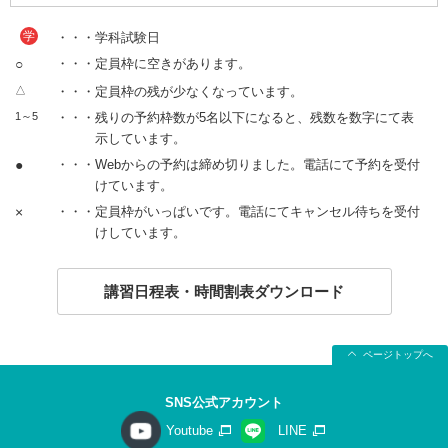
学
・・・学科試験日
○
・・・定員枠に空きがあります。
△
・・・定員枠の残が少なくなっています。
1～5
・・・残りの予約枠数が5名以下になると、残数を数字にて表
示しています。
●
・・・Webからの予約は締め切りました。電話にて予約を受付
けています。
×
・・・定員枠がいっぱいです。電話にてキャンセル待ちを受付
けしています。
講習日程表・時間割表ダウンロード
ページトップへ
SNS公式アカウント
Youtube
LINE