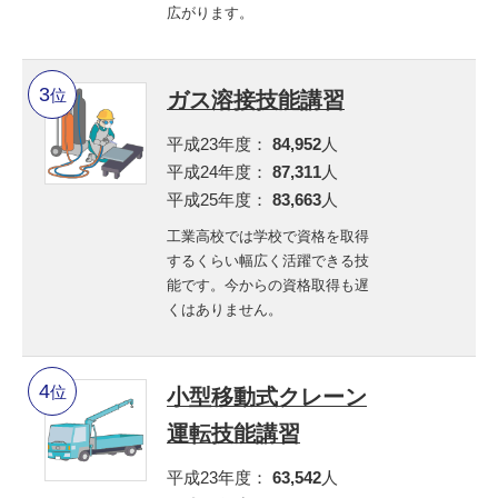
広がります。
位
ガス溶接技能講習
平成23年度：
84,952
人
平成24年度：
87,311
人
平成25年度：
83,663
人
工業高校では学校で資格を取得
するくらい幅広く活躍できる技
能です。今からの資格取得も遅
くはありません。
位
小型移動式クレーン
運転技能講習
平成23年度：
63,542
人