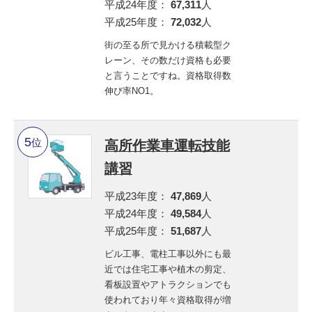
平成24年度：
67,311
人
平成25年度：
72,032
人
街の至る所で見かける積載型ク
レーン、その数だけ資格も必要
と言うことですね。資格取得数
伸び率NO1。
位
高所作業車運転技能
講習
平成23年度：
47,869
人
平成24年度：
49,584
人
平成25年度：
51,687
人
ビル工事、電柱工事以外にも最
近では住宅工事や植木の剪定、
看板設置やアトラクションでも
使われており年々資格取得が増