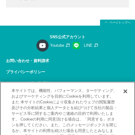
ページトップへ
SNS公式アカウント
Youtube
LINE
お問い合わせ・資料請求
プライバシーポリシー
ソーシャルメディアポリシー
本サイトでは、機能性、パフォーマンス、ターゲティング、
サイトの利用について
およびマーケティングを目的にCookieを利用しています。
また 本サイトのCookieにより収集されたウェブの閲覧履歴
サイトマップ
及びその分析結果と個人データとを結びつけて当社の製品・
サービス等に関するご案内やご連絡の目的で利用いたしま
関連リンク
す。 Cookieの利用に同意頂ける場合は、「同意する」ボタ
ンを押してください。また、このメッセージボックスを閉じ
採用情報
るか、本サイトの利用を続けた場合も同意したとみなしま