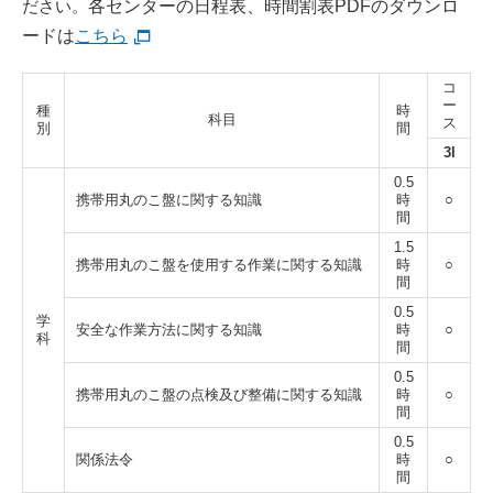
ださい。
各センターの日程表、時間割表PDFのダウンロ
ードは
こちら
コ
ー
種
時
科目
ス
別
間
3l
0.5
携帯用丸のこ盤に関する知識
時
○
間
1.5
携帯用丸のこ盤を使用する作業に関する知識
時
○
間
0.5
学
安全な作業方法に関する知識
時
○
科
間
0.5
携帯用丸のこ盤の点検及び整備に関する知識
時
○
間
0.5
関係法令
時
○
間