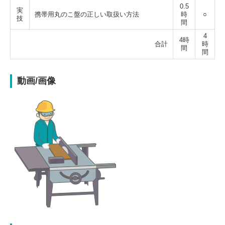
0.5
実
携帯用丸のこ盤の正しい取扱い方法
時
○
技
間
4
4時
合計
時
間
間
動画/画像