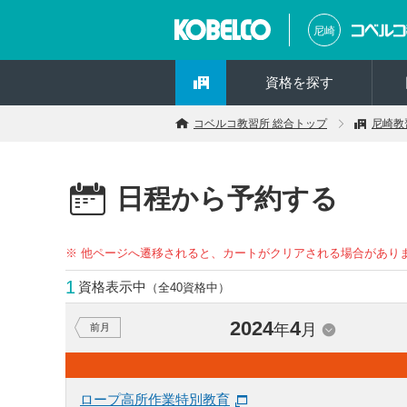
尼崎
資格を探す
コベルコ教習所 総合トップ
尼崎教
日程から予約する
※ 他ページへ遷移されると、カートがクリアされる場合があり
1
資格表示中
（全40資格中）
2024
4
年
月
前月
ロープ高所作業特別教育