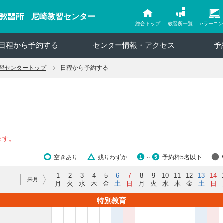
尼崎教習センター
総合トップ
教習所一覧
eラーニ
日程から予約する
センター情報・アクセス
予
習センタートップ
日程から予約する
ます。
空きあり
残りわずか
予約枠5名以下
1
5
～
1
2
3
4
5
6
7
8
9
10
11
12
13
14
来月
月
火
水
木
金
土
日
月
火
水
木
金
土
日
特別教育