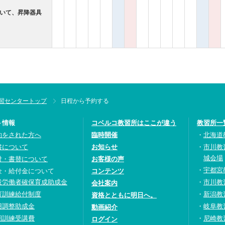
おいて、昇降器具
習センタートップ
日程から予約する
ト情報
コベルコ教習所はここが違う
教習所一
約をされた方へ
臨時開催
北海道
書について
お知らせ
市川教
城会場
付・書替について
お客様の声
宇都宮
金・給付金について
コンテンツ
設労働者確保育成助成金
市川教
会社案内
育訓練給付制度
新潟教
資格とともに明日へ。
用調整助成金
岐阜教
動画紹介
期訓練受講費
尼崎教
ログイン