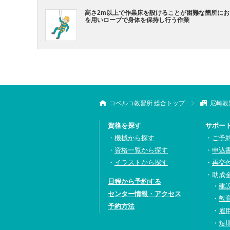
高さ2m以上で作業床を設けることが困難な箇所に
を用いロープで身体を保持し行う作業
コベルコ教習所 総合トップ
尼崎教
資格を探す
サポー
機械から探す
ご予
資格一覧から探す
申込
イラストから探す
再交
助成
日程から予約する
建
センター情報・アクセス
教
予約方法
雇
短