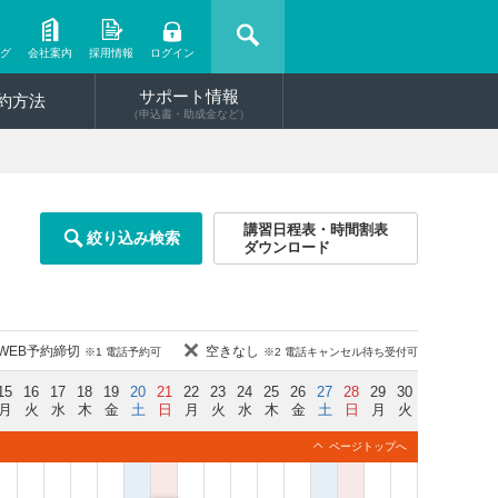
ング
会社案内
採用情報
ログイン
サポート情報
約方法
（申込書・助成金など）
講習日程表・時間割表
絞り込み検索
ダウンロード
WEB予約締切
空きなし
※1 電話予約可
※2 電話キャンセル待ち受付可
15
16
17
18
19
20
21
22
23
24
25
26
27
28
29
30
月
火
水
木
金
土
日
月
火
水
木
金
土
日
月
火
ページトップへ