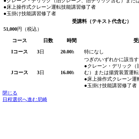
●クレーン・デリック（旧クレーン、旧デリック含む）また
●床上操作式クレーン運転技能講習修了者
●玉掛け技能講習修了者
受講料
（テキスト代含む）
51,000
円（税込）
コース
日数
時間
受
I
コース
3
日
20.00
h
特になし
つぎのいずれかに該当す
●クレーン・デリック（
J
コース
3
日
16.00
h
む）または揚貨装置運転
●床上操作式クレーン運
●玉掛け技能講習修了者
閉じる
日程選択へ進む
尼崎