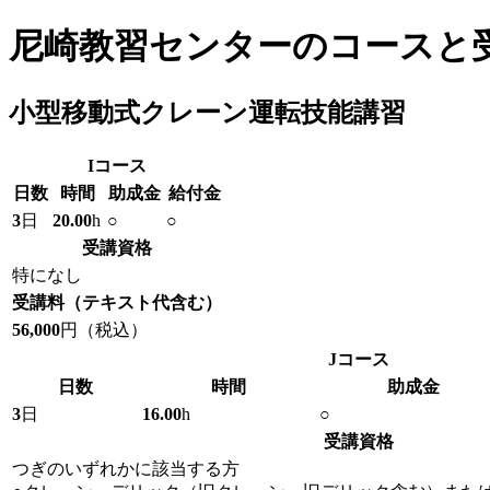
尼崎教習センターのコースと
小型移動式クレーン運転技能講習
I
コース
日数
時間
助成金
給付金
3
日
20.00
h
○
○
受講資格
特になし
受講料
（テキスト代含む）
56,000
円（税込）
J
コース
日数
時間
助成金
3
日
16.00
h
○
受講資格
つぎのいずれかに該当する方