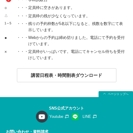
○
・・・定員枠に空きがあります。
△
・・・定員枠の残が少なくなっています。
1～5
・・・残りの予約枠数が5名以下になると、残数を数字にて表
示しています。
●
・・・Webからの予約は締め切りました。電話にて予約を受付
けています。
×
・・・定員枠がいっぱいです。電話にてキャンセル待ちを受付
けしています。
講習日程表・時間割表ダウンロード
ページトップへ
SNS公式アカウント
Youtube
LINE
お問い合わせ・資料請求