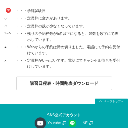
学
・・・学科試験日
○
・・・定員枠に空きがあります。
△
・・・定員枠の残が少なくなっています。
1～5
・・・残りの予約枠数が5名以下になると、残数を数字にて表
示しています。
●
・・・Webからの予約は締め切りました。電話にて予約を受付
けています。
×
・・・定員枠がいっぱいです。電話にてキャンセル待ちを受付
けしています。
講習日程表・時間割表ダウンロード
ページトップへ
SNS公式アカウント
Youtube
LINE