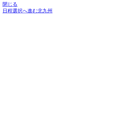
閉じる
日程選択へ進む
北九州