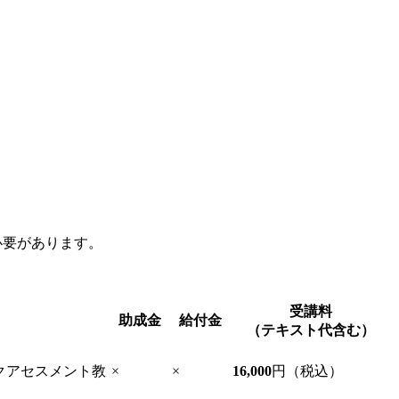
必要があります。
受講料
助成金
給付金
（テキスト代含む）
スクアセスメント教
×
×
16,000
円（税込）