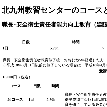
北九州教習センターのコース
職長･安全衛生責任者能力向上教育（建
日数
時間
1
日
5.70
h
×
職長・安全衛生責任者教育修了後、おおむね5年経過した方
※平成18年3月31日以前に修了している場合は、平成18年
受講
16,000
円（税込）
コース
日数
時間
職長・安全衛生責任者教
5d
コース
1
日
5.70
h
※平成18年3月31日以
育を修了している必要が