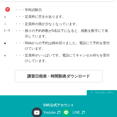
学
・・・学科試験日
○
・・・定員枠に空きがあります。
△
・・・定員枠の残が少なくなっています。
1～5
・・・残りの予約枠数が5名以下になると、残数を数字にて表
示しています。
●
・・・Webからの予約は締め切りました。電話にて予約を受付
けています。
×
・・・定員枠がいっぱいです。電話にてキャンセル待ちを受付
けしています。
講習日程表・時間割表ダウンロード
ページトップへ
SNS公式アカウント
Youtube
LINE