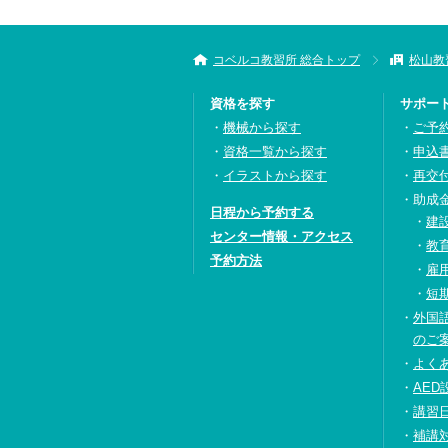
コベルコ教習所 総合トップ
松山教
資格を探す
サポー
機械から探す
ご予
資格一覧から探す
申込
イラストから探す
再交
助成
日程から予約する
建
センター情報・アクセス
教
予約方法
雇
短
外国
のご
よく
AED
講習
補講