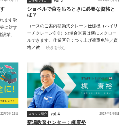
vol.2
022年12月5日
2022年12月1日
ご存知ですか？
す
ショベルで荷を吊るときに必要な資格と
は？
れます労
コースのご案内移動式クレーン仕様機（ハイリ
長等に対す
ーチクレーン®※）の場合※表は横にスクロー
建設業、
ルできます。作業区分：つり上げ荷重免許／資
格／教
... 続きを読む
vol.4
2017年5月8日
022年3月22日
スタッフ紹介
新潟教習センター：梶康裕