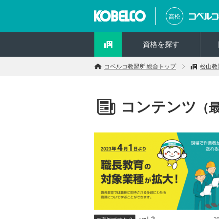
高松
資格を探す
コベルコ教習所 総合トップ
松山教
コンテンツ
（