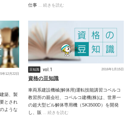
仕事
... 続きを読む
vol.1
2016年1月15日
豆知識
15年12月22日
資格の豆知識
車両系建設機械(解体用)運転技能講習コベルコ
建築、製
教習所の親会社、コベルコ建機(株)は、世界一
要とされ
の超大型ビル解体専用機（SK3500D）を開発
のような
し、販
... 続きを読む