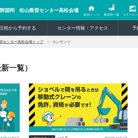
松山教習センター高松会場
総合トップ
教習所一覧
eラーニ
日程から予約する
センター情報・アクセス
予
習センター高松会場トップ
コンテンツ
最新一覧）