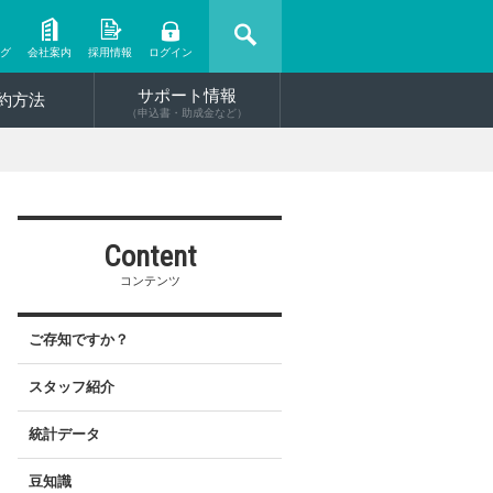
ング
会社案内
採用情報
ログイン
サポート情報
約方法
（申込書・助成金など）
Content
コンテンツ
ご存知ですか？
スタッフ紹介
統計データ
豆知識