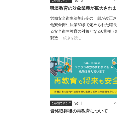
vol.3
2
ご存知ですか？
職長教育の対象業種が拡大されま
労働安全衛生法施行令の一部が改正さ
働安全衛生法第60条で定められた職
る安全衛生教育の対象となる6業種（
製造
... 続きを読む
vol.1
2
ご存知ですか？
資格取得後の再教育について