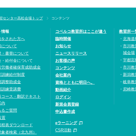
習センター高松会場トップ
コンテンツ
ト情報
コベルコ教習所はここが違う
教習所一
約をされた方へ
臨時開催
北海道
書について
お知らせ
市川教
城会場
付・書替について
ニュースリリース
宇都宮
金・給付金について
お客様の声
設労働者確保育成助成金
市川教
コンテンツ
育訓練給付制度
新潟教
会社案内
用調整助成金
岐阜教
資格とともに明日へ。
期訓練受講費
尼崎教
動画紹介
語コース・翻訳テキスト
ログイン
案内
新規会員登録
あるご質問
申込書作成
設置
eラーニング
日程表ダウンロード
CSR活動
対象者検索（北九州）