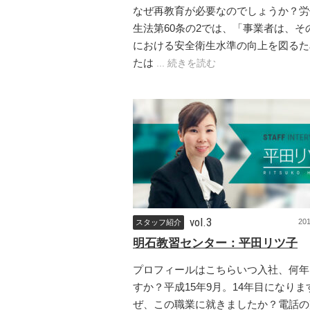
なぜ再教育が必要なのでしょうか？労
生法第60条の2では、「事業者は、そ
における安全衛生水準の向上を図るた
たは
... 続きを読む
vol.3
20
スタッフ紹介
明石教習センター：平田リツ子
プロフィールはこちらいつ入社、何年
すか？平成15年9月。14年目になりま
ぜ、この職業に就きましたか？電話の