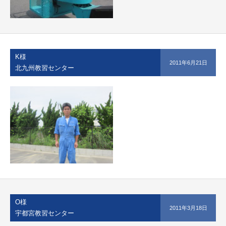
K様
2011年6月21日
北九州教習センター
O様
2011年3月18日
宇都宮教習センター