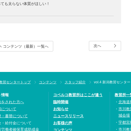
べても太らない体質がほしい！
次へ
コンテンツ
（最新）
一覧へ
教習センタートップ
コンテンツ
スタッフ紹介
vol.4 新潟教習センタ
ト情報
コベルコ教習所はここが違う
教習所一
約をされた方へ
臨時開催
北海道
書について
お知らせ
市川教
城会場
付・書替について
ニュースリリース
宇都宮
金・給付金について
お客様の声
設労働者確保育成助成金
市川教
コンテンツ