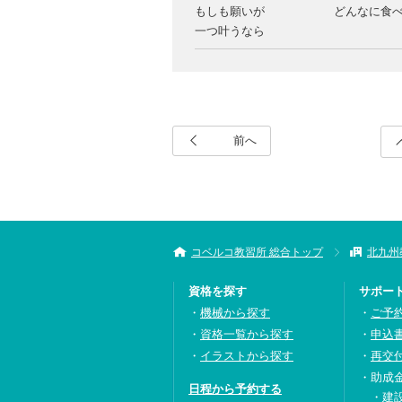
もしも願いが
どんなに食
一つ叶うなら
前へ
コベルコ教習所 総合トップ
北九州
資格を探す
サポー
機械から探す
ご予
資格一覧から探す
申込
イラストから探す
再交
助成
日程から予約する
建