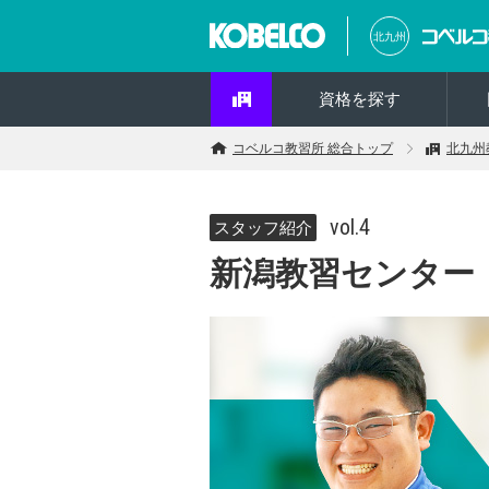
北九州
資格を探す
コベルコ教習所 総合トップ
北九州
vol.4
スタッフ紹介
新潟教習センター