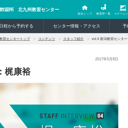
北九州教習センター
総合トップ
教習所一覧
eラーニ
日程から予約する
センター情報・アクセス
予
教習センタートップ
コンテンツ
スタッフ紹介
vol.4 新潟教習センタ
2017年5月8日
：梶康裕