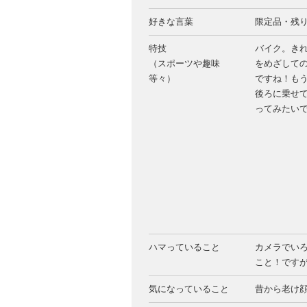
好きな言葉
限定品・残
特技
バイク。き
（スポーツや趣味
をめざして
等々）
ですね！も
後ろに乗せ
ってみたい
ハマっていること
カメラでい
こと！です
気になっていること
昔から老け