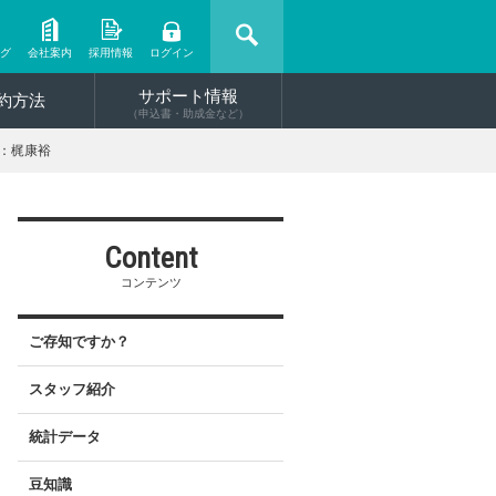
ング
会社案内
採用情報
ログイン
サポート情報
約方法
（申込書・助成金など）
ー：梶康裕
Content
コンテンツ
ご存知ですか？
スタッフ紹介
統計データ
豆知識