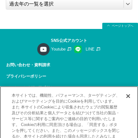
ページトップへ
SNS公式アカウント
Youtube
LINE
お問い合わせ・資料請求
プライバシーポリシー
ソーシャルメディアポリシー
本サイトでは、機能性、パフォーマンス、ターゲティング、
サイトの利用について
およびマーケティングを目的にCookieを利用しています。
また 本サイトのCookieにより収集されたウェブの閲覧履歴
サイトマップ
及びその分析結果と個人データとを結びつけて当社の製品・
サービス等に関するご案内やご連絡の目的で利用いたしま
関連リンク
す。 Cookieの利用に同意頂ける場合は、「同意する」ボタ
ンを押してください。また、このメッセージボックスを閉じ
採用情報
るか、本サイトの利用を続けた場合も同意したとみなしま