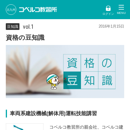
北九州
ログイン
vol.1
2016年1月15日
豆知識
資格の豆知識
車両系建設機械(解体用)運転技能講習
コベルコ教習所の親会社、コベルコ建