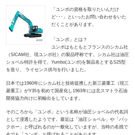
「ユンボの資格を取りたいんだけ
ど･･･」といったお問い合わせをいた
だくことがあります。
「ユンボ」とは？
ユンボはもともとフランスのシカム社
（SICAM社、現ユンボ社）の製品呼称です。シカム社は油圧
ショベル特許を得て、Yumbo(ユンボ)を製品名とするS25型
を造り、 ライセンス供与を行いました。
日本では1960年にシカム社と技術提携した新三菱重工（現三
菱重工）がY35を初めて国産化し1963年には北スマトラ石油
開発協力向けに初輸出をしています。
そのころから「ユンボ」という名称が油圧ショベルの代名詞
として浸透したようです。最近は「油圧ショベル」や「バッ
クホー」と呼ばれるのが一般化していますが、当時の名残で
今でも「ユンボ」と呼ばれることがあります。