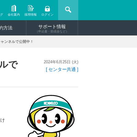
ング
会社案内
採用情報
ログイン
サポート情報
約方法
（申込書・助成金など）
eチャンネルで公開中！
ネルで
2024年6月25日 (火)
[ センター共通 ]
だけ