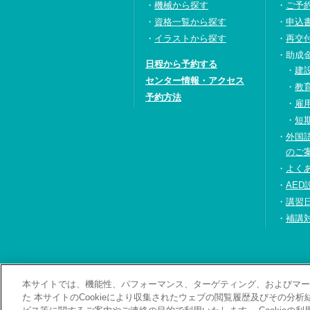
機械から探す
ご予
資格一覧から探す
申込
イラストから探す
再交
助成
日程から予約する
建
センター情報・アクセス
教
予約方法
雇
短
外国
のご
よく
AED
講習
補講
本サイトでは、機能性、パフォーマンス、ターゲティング、およびマーケ
お問い合わせ・資料
た 本サイトのCookieにより収集されたウェブの閲覧履歴及びその分