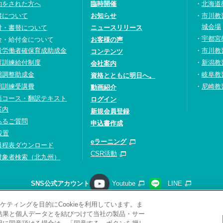
約をされた方へ
臨時開催
北海道
書について
お知らせ
市川教
城会場
付・書替について
ニュースリリース
宇都宮
金・給付金について
お客様の声
設労働者確保育成助成金
市川教
コンテンツ
育訓練給付制度
新潟教
会社案内
用調整助成金
岐阜教
資格とともに明日へ。
期訓練受講費
尼崎教
動画紹介
語コース・翻訳テキスト
ログイン
案内
新規会員登録
あるご質問
申込書作成
設置
eラーニング
日程表ダウンロード
CSR活動
対象者検索（北九州）
SNS公式アカウント
Youtube
LINE
ティングを目的にCookieを利用しています。ま
請求
プライバシーポリシー
ソーシャルメディアポリシー
サ
析結果と個人データとを結びつけて当社の製品・サー
サイトマップ
関連リンク
採用情報