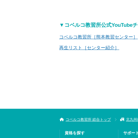
▼コベルコ教習所公式YouTube
コベルコ教習所［熊本教習センター］
再生リスト［センター紹介］
コベルコ教習所 総合トップ
北九州
資格を探す
サポー