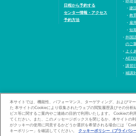
助成
日程から予約する
建
センター情報・アクセス
教
予約方法
雇
短
外国
のご
よく
AED
講習
補講
本サイトでは、機能性、パフォーマンス、ターゲティング、およびマーケ
お問い合わせ・資料
た 本サイトのCookieにより収集されたウェブの閲覧履歴及びその分
ビス等に関するご案内やご連絡の目的で利用いたします。 Cookieの
てください。また、このメッセージボックスを閉じるか、本サイトの利
がクッキーの使用に同意するかどうか選択を希望される場合には「Cook
キーポリシー」を確認してください。
クッキーポリシー（プライバシー