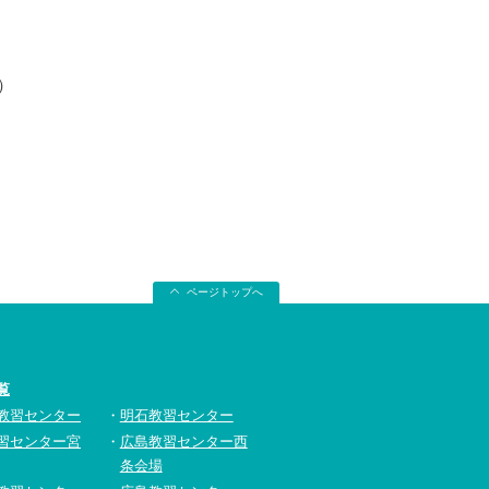
）
ページトップへ
覧
教習センター
明石教習センター
習センター宮
広島教習センター西
条会場