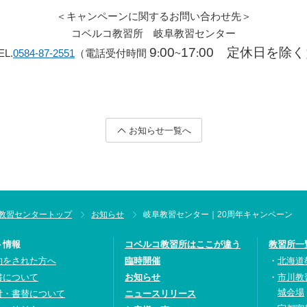
＜キャンペーンに関するお問い合わせ先＞
コベルコ教習所 岐阜教習センター
9
00
17
00 定休日を除く
EL.
0584-87-2551
（電話受付時間
:
~
:
お知らせ一覧へ
教習センタートップ
お知らせ
岐阜教習センター｜20周年キャンペーン
ト情報
コベルコ教習所はここが違う
教習所一
約をされた方へ
臨時開催
北海道
書について
お知らせ
市川教
城会場
付・書替について
ニュースリリース