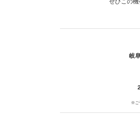
ぜひこの機
岐
※ご