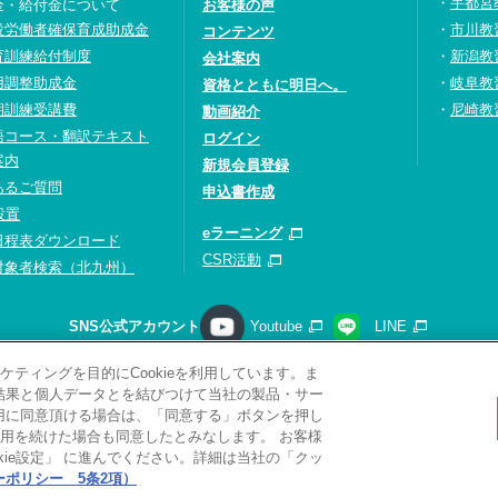
宇都宮
金・給付金について
お客様の声
設労働者確保育成助成金
市川教
コンテンツ
育訓練給付制度
新潟教
会社案内
用調整助成金
岐阜教
資格とともに明日へ。
期訓練受講費
尼崎教
動画紹介
語コース・翻訳テキスト
ログイン
案内
新規会員登録
あるご質問
申込書作成
設置
eラーニング
日程表ダウンロード
CSR活動
対象者検索（北九州）
SNS公式アカウント
Youtube
LINE
ティングを目的にCookieを利用しています。ま
請求
プライバシーポリシー
ソーシャルメディアポリシー
サ
析結果と個人データとを結びつけて当社の製品・サー
サイトマップ
関連リンク
採用情報
利用に同意頂ける場合は、「同意する」ボタンを押し
用を続けた場合も同意したとみなします。 お客様
Copyright(C) 2026 Kobelco Training Services Co,.Ltd.
All rights reserved.
ie設定」 に進んでください。詳細は当社の「クッ
ポリシー 5条2項）