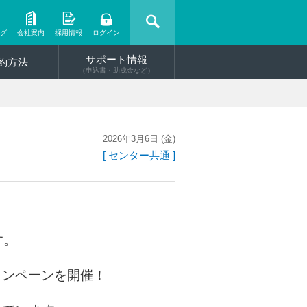
ング
会社案内
採用情報
ログイン
サポート情報
約方法
（申込書・助成金など）
2026年3月6日 (金)
[ センター共通 ]
す。
ャンペーンを開催！