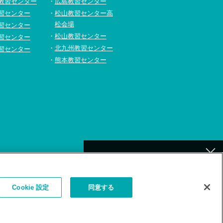
教習センター
広島教習センター
習センター
松山教習センター高
松会場
習センター
松山教習センター
習センター
北九州教習センター
習センター
熊本教習センター
[北九州]
イトの利用について
補講が必要なお客様へ
Cookie 設定
同意する
お詫びとお願い
（補講対象者検索）