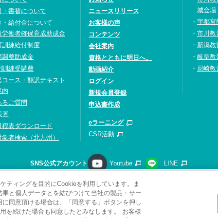
城会場
付・書替について
ニュースリリース
宇都宮
金・給付金について
お客様の声
設労働者確保育成助成金
市川教
コンテンツ
育訓練給付制度
新潟教
会社案内
用調整助成金
岐阜教
資格とともに明日へ。
期訓練受講費
尼崎教
動画紹介
語コース・翻訳テキスト
ログイン
案内
新規会員登録
あるご質問
申込書作成
設置
eラーニング
日程表ダウンロード
CSR活動
対象者検索（北九州）
SNS公式アカウント
Youtube
LINE
ティングを目的にCookieを利用しています。ま
請求
プライバシーポリシー
ソーシャルメディアポリシー
サ
析結果と個人データとを結びつけて当社の製品・サー
サイトマップ
関連リンク
採用情報
利用に同意頂ける場合は、「同意する」ボタンを押し
用を続けた場合も同意したとみなします。 お客様
Copyright(C) 2026 Kobelco Training Services Co,.Ltd.
All rights reserved.