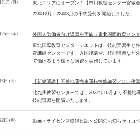
月21日 (月)
東北エリアにオープン！【市川教習センター宮城
22年12月～23年3月の予約受付を開始しました。
月25日 (金)
外国人労働者向け講習を実施（東北国際教育セン
東北国際教育センターシエットは、技能実習生と
育訓練センターです。入国後講習、技能講習など
て働けるよう様々な講習を実施しています。
13日 (火)
【新規開講】不整地運搬車運転技能講習／はい作
北九州教習センターでは、2022年10月より不整
技能講習を開講いたします。
22日 (月)
動画＜ライセンス取得日記＞公開のお知らせ（コ