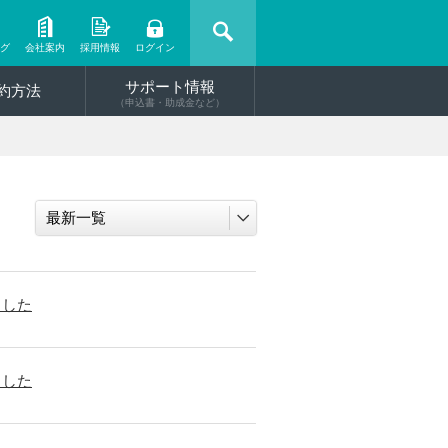
ング
会社案内
採用情報
ログイン
サポート情報
約方法
（申込書・助成金など）
ました
ました