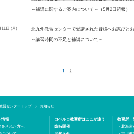
～補講に関するご案内について～（5月2日続報）
月11日 (月)
北九州教習センターで受講された皆様へお詫びと
～講習時間の不足と補講について～
1
2
教習センタートップ
お知らせ
ト情報
コベルコ教習所はここが違う
教習所一
約をされた方へ
臨時開催
北海道
書について
お知らせ
市川教