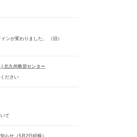
メインが変わりました。 （旧）
| 北九州教習センター
覧ください
ついて
知らせ（5月2日続報）