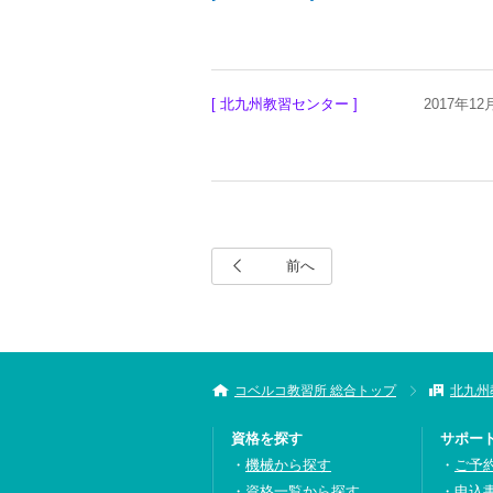
[ 北九州教習センター ]
2017年12
前へ
コベルコ教習所 総合トップ
北九州
資格を探す
サポー
機械から探す
ご予
資格一覧から探す
申込