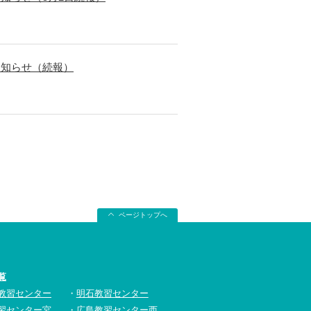
お知らせ（続報）
ページトップへ
覧
教習センター
明石教習センター
習センター宮
広島教習センター西