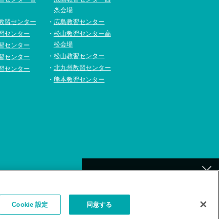
条会場
教習センター
広島教習センター
習センター
松山教習センター高
松会場
習センター
松山教習センター
習センター
北九州教習センター
習センター
熊本教習センター
[北九州]
イトの利用について
補講が必要なお客様へ
Cookie 設定
同意する
お詫びとお願い