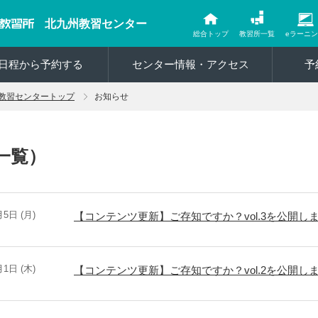
北九州教習センター
総合トップ
教習所一覧
eラーニ
日程から予約する
センター情報・アクセス
予
教習センタートップ
お知らせ
一覧）
月5日 (月)
【コンテンツ更新】ご存知ですか？vol.3を公開し
月1日 (木)
【コンテンツ更新】ご存知ですか？vol.2を公開し