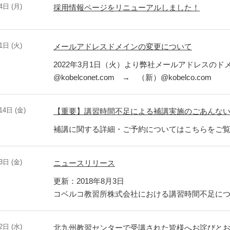
4日 (月)
採用情報ページをリニューアルしました！
1日 (火)
メールアドレスドメインの変更について
2022年3月1日（火）より弊社メールアドレスのド
@kobelconet.com → （新）@kobelco.com
14日 (金)
【重要】講習時間不足による補講実施のごあんない 
補講に関する詳細・ご予約についてはこちらをご
3日 (金)
ニュースリリース
更新：2018年8月3日
コベルコ教習所株式会社における講習時間不足に
2日 (水)
北九州教習センターで受講された皆様へお詫びとお