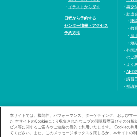
イラストから探す
再交
助成
日程から予約する
建
センター情報・アクセス
教
予約方法
雇
短
外国
のご
よく
AED
講習
補講
本サイトでは、機能性、パフォーマンス、ターゲティング、およびマーケ
お問い合わせ・資料
た 本サイトのCookieにより収集されたウェブの閲覧履歴及びその分
ビス等に関するご案内やご連絡の目的で利用いたします。 Cookieの
てください。また、このメッセージボックスを閉じるか、本サイトの利