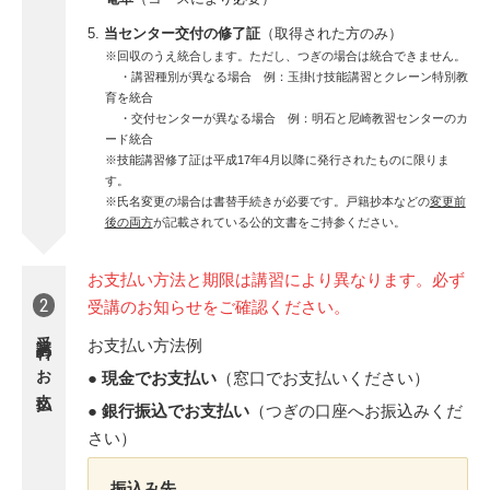
当センター交付の修了証
（取得された方のみ）
※回収のうえ統合します。ただし、つぎの場合は統合できません。
・講習種別が異なる場合 例：玉掛け技能講習とクレーン特別教
育を統合
・交付センターが異なる場合 例：明石と尼崎教習センターのカ
ード統合
※技能講習修了証は平成17年4月以降に発行されたものに限りま
す。
※氏名変更の場合は書替手続きが必要です。戸籍抄本などの
変更前
後の両方
が記載されている公的文書をご持参ください。
お支払い方法と期限は講習により異なります。必ず
2
受講のお知らせをご確認ください。
受講料のお支払い
お支払い方法例
● 現金でお支払い
（窓口でお支払いください）
● 銀行振込でお支払い
（つぎの口座へお振込みくだ
さい）
振込み先