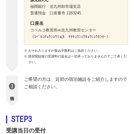
福岡銀行 北九州卸市場支店
普通預金 口座番号 1283245
口座名
コベルコ教習所㈱北九州教習センター
（ｺﾍﾞﾙｺｷｮｳｼｭｳｼｮ(ｶ ｷﾀｷｭｳｼｭｳｷｮｳｼｭｳｾﾝﾀｰ）
おそれ入りますが振込手数料はご負担ください。
講習開始後の受講料の返金は一切承っておりませんのでご了承くだ
さい。
ご希望の方は、近郊の宿泊施設をご紹介しますので
3
ご相談ください。
宿泊
STEP3
受講当日の受付