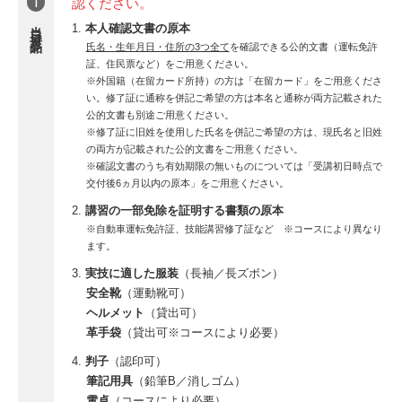
1
認ください。
当日持参品
本人確認文書の原本
氏名・生年月日・住所の3つ全て
を確認できる公的文書（運転免許
証、住民票など）をご用意ください。
※外国籍（在留カード所持）の方は「在留カード」をご用意くださ
い。修了証に通称を併記ご希望の方は本名と通称が両方記載された
公的文書も別途ご用意ください。
※修了証に旧姓を使用した氏名を併記ご希望の方は、現氏名と旧姓
の両方が記載された公的文書をご用意ください。
※確認文書のうち有効期限の無いものについては「受講初日時点で
交付後6ヵ月以内の原本」をご用意ください。
講習の一部免除を証明する書類の原本
※自動車運転免許証、技能講習修了証など ※コースにより異なり
ます。
実技に適した服装
（長袖／長ズボン）
安全靴
（運動靴可）
ヘルメット
（貸出可）
革手袋
（貸出可※コースにより必要）
判子
（認印可）
筆記用具
（鉛筆B／消しゴム）
電卓
（コースにより必要）