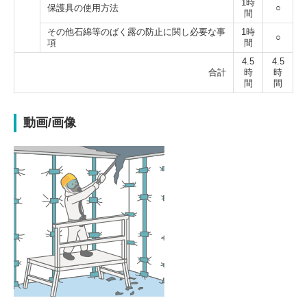
1時
保護具の使用方法
○
間
その他石綿等のばく露の防止に関し必要な事
1時
○
項
間
4.5
4.5
合計
時
時
間
間
動画/画像