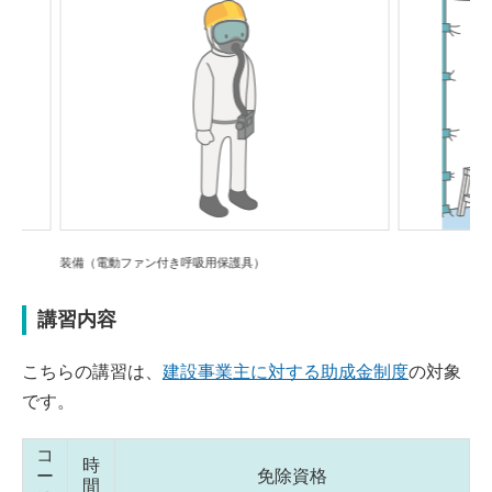
Previou
Next
s
き呼吸用保護具）
講習内容
こちらの講習は、
建設事業主に対する助成金制度
の対象
です。
コ
時
ー
免除資格
間