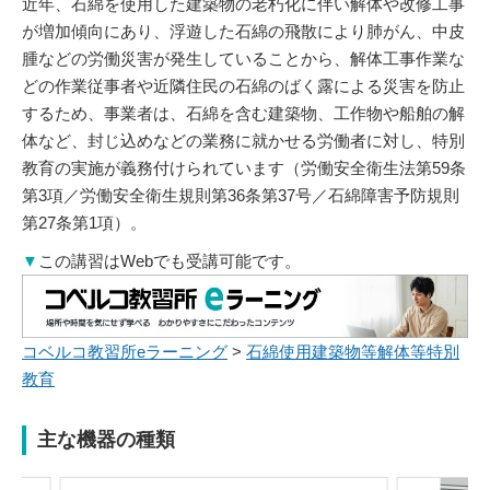
近年、石綿を使用した建築物の老朽化に伴い解体や改修工事
が増加傾向にあり、浮遊した石綿の飛散により肺がん、中皮
腫などの労働災害が発生していることから、解体工事作業な
どの作業従事者や近隣住民の石綿のばく露による災害を防止
するため、事業者は、石綿を含む建築物、工作物や船舶の解
体など、封じ込めなどの業務に就かせる労働者に対し、特別
教育の実施が義務付けられています（労働安全衛生法第59条
第3項／労働安全衛生規則第36条第37号／石綿障害予防規則
第27条第1項）。
▼
この講習はWebでも受講可能です。
コベルコ教習所eラーニング
>
石綿使用建築物等解体等特別
教育
主な機器の種類