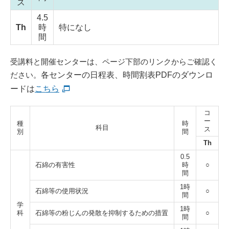
ス
4.5
Th
時
特になし
間
受講料と開催センターは、ページ下部のリンクからご確認く
ださい。
各センターの日程表、時間割表PDFのダウンロ
ードは
こちら
コ
ー
種
時
科目
ス
別
間
Th
0.5
石綿の有害性
時
○
間
1時
石綿等の使用状況
○
間
学
1時
科
石綿等の粉じんの発散を抑制するための措置
○
間