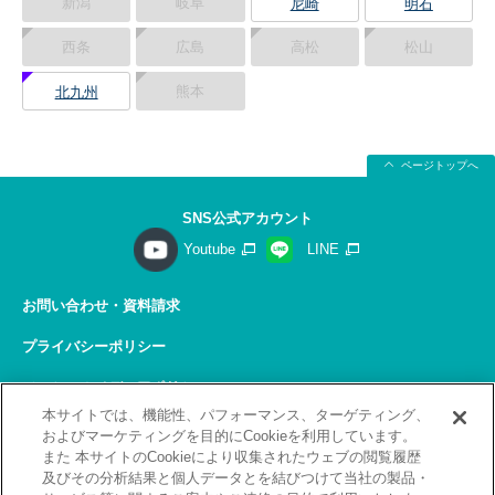
新潟
岐阜
尼崎
明石
西条
広島
高松
松山
熊本
北九州
ページトップへ
SNS公式アカウント
Youtube
LINE
お問い合わせ・資料請求
プライバシーポリシー
ソーシャルメディアポリシー
本サイトでは、機能性、パフォーマンス、ターゲティング、
サイトの利用について
およびマーケティングを目的にCookieを利用しています。
また 本サイトのCookieにより収集されたウェブの閲覧履歴
サイトマップ
及びその分析結果と個人データとを結びつけて当社の製品・