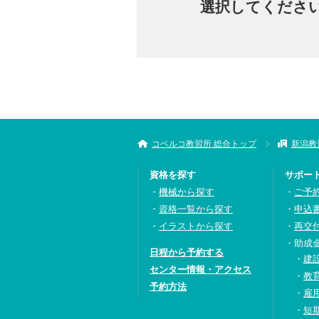
選択してくださ
コベルコ教習所 総合トップ
新潟教
資格を探す
サポー
機械から探す
ご予
資格一覧から探す
申込
イラストから探す
再交
助成
日程から予約する
建
センター情報・アクセス
教
予約方法
雇
短