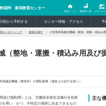
新潟教習センター
総合トップ
教習所一覧
eラーニ
日程から予約する
センター情報・アクセス
予
習センタートップ
資格を探す
小型車両系建設機械（整地・運搬・積込み
械（整地・運搬・積込み用及び
車両系建設機械（整地等）の運転業務（道路上の走行を除く）
用及び掘削用）とは、労働安全衛生法施行令別表
主な
動力を用い、かつ、不特定の場所に自走できるもの