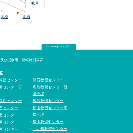
岐阜
高松
明石
ページトップへ
用及び掘削用）運転特別教育
覧
教習センター
明石教習センター
習センター宮
広島教習センター西
条会場
教習センター
広島教習センター
習センター
松山教習センター高
松会場
習センター
松山教習センター
習センター
北九州教習センター
習センター