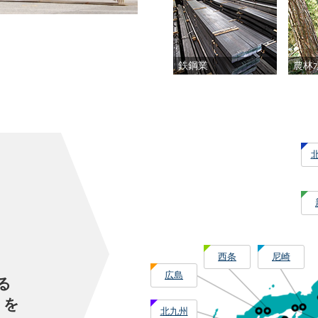
鉄鋼業
農林
西条
尼崎
広島
る
」を
北九州