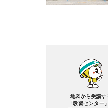
地図から
受講す
「教習センター