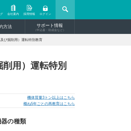
ング
会社案内
採用情報
ログイン
サポート情報
約方法
（申込書・助成金など）
用及び掘削用）運転特別教育
掘削用）運転特別
機体質量3トン以上はこちら
概ね5年ごとの再教育はこちら
機器の種類