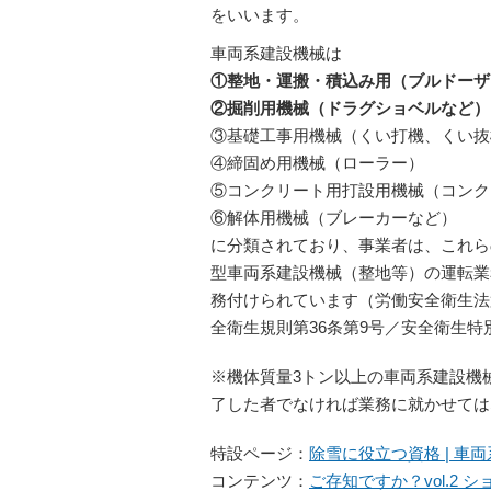
をいいます。
車両系建設機械は
①整地・運搬・積込み用（ブルドーザ
②掘削用機械（ドラグショベルなど）
③基礎工事用機械（くい打機、くい抜
④締固め用機械（ローラー）
⑤コンクリート用打設用機械（コンク
⑥解体用機械（ブレーカーなど）
に分類されており、事業者は、これら
型車両系建設機械（整地等）の運転業
務付けられています（労働安全衛生法第
全衛生規則第36条第9号／安全衛生特
※機体質量3トン以上の車両系建設機
了した者でなければ業務に就かせては
特設ページ：
除雪に役立つ資格 | 車
コンテンツ：
ご存知ですか？vol.2