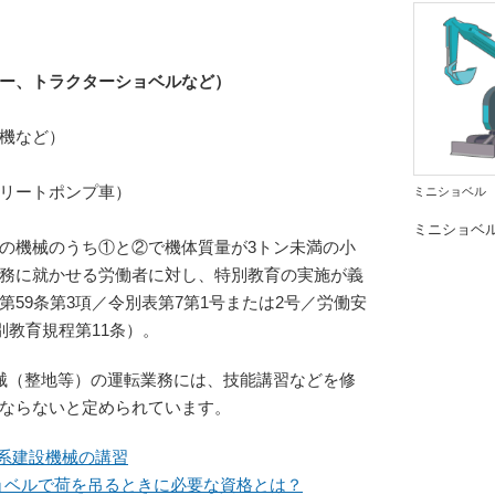
ー、トラクターショベルなど）
機など）
リートポンプ車）
ミニショベル
ミニショベ
の機械のうち①と②で機体質量が3トン未満の小
務に就かせる労働者に対し、特別教育の実施が義
59条第3項／令別表第7第1号または2号／労働安
別教育規程第11条）。
械（整地等）の運転業務には、技能講習などを修
ならないと定められています。
両系建設機械の講習
 ショベルで荷を吊るときに必要な資格とは？