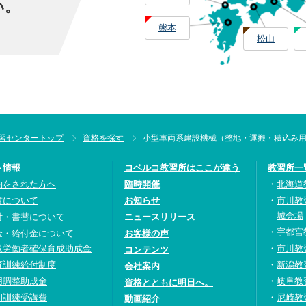
い。
熊本
松山
習センタートップ
資格を探す
小型車両系建設機械（整地・運搬・積込み
ト情報
コベルコ教習所はここが違う
教習所一
約をされた方へ
臨時開催
北海道
書について
お知らせ
市川教
城会場
付・書替について
ニュースリリース
宇都宮
金・給付金について
お客様の声
設労働者確保育成助成金
市川教
コンテンツ
育訓練給付制度
新潟教
会社案内
用調整助成金
岐阜教
資格とともに明日へ。
期訓練受講費
尼崎教
動画紹介