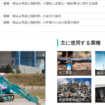
地・運搬・積込み用
及び掘削用）の運転に必要な一般的事項に
関する知識
地・運搬・積込み用
及び掘削用）の走行の操作
地・運搬・積込み用
及び掘削用）の作業のための装置の操作
主に使用する業種
管工事業
建設
産業廃棄物処理業
リー