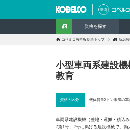
新潟
資格を探す
コベルコ教習所 総合トップ
新潟教
小型車両系建設機
教育
資格の区分
機体質量3トン未満の
車両系建設機械（整地・運搬・積込み
7第1号、2号に掲げる建設機械で、