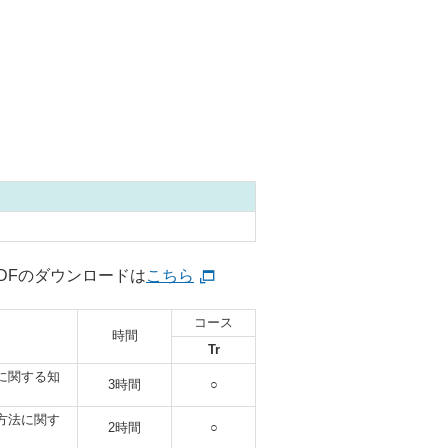
DFのダウンロードは
こちら
コース
時間
Tr
に関する知
3時間
○
方法に関す
2時間
○