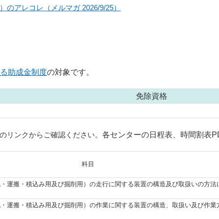
アレコレ（メルマガ 2026/9/25）
る助成金制度
の対象です。
免除資格
のリンクからご確認ください。
各センターの日程表、時間割表P
科目
地・運搬・積込み用
及び掘削用）の走行に関する装置の構造
及び取扱いの方法
地・運搬・積込み用
及び掘削用）の作業に関する装置の構造、
取扱い及び作業