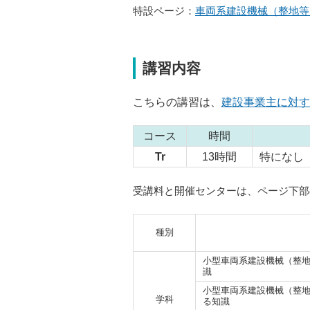
特設ページ：
車両系建設機械（整地等）の
講習内容
こちらの講習は、
建設事業主に対す
コース
時間
Tr
13時間
特になし
受講料と開催センターは、ページ下部
種別
小型車両系建設機械（整
識
小型車両系建設機械（整
学科
る知識