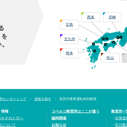
西条
尼崎
広島
る
」を
北九州
い。
熊本
松山
習センタートップ
資格を探す
高所作業車運転特別教育
ト情報
コベルコ教習所はここが違う
教習所一
約をされた方へ
臨時開催
北海道
書について
お知らせ
市川教