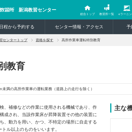
新潟教習センター
総合トップ
教習所一覧
eラーニ
日程から予約する
センター情報・アクセス
予
習センタートップ
資格を探す
高所作業車運転特別教育
別教育
0ｍ未満の高所作業車の運転業務（道路上の走行を除く）
検、補修などの作業に使用される機械であり、作
主な
構成され、当該作業床が昇降装置その他の装置に
ち、動力を用い、かつ、不特定の場所に自走する
ートル以上のものをいいます。