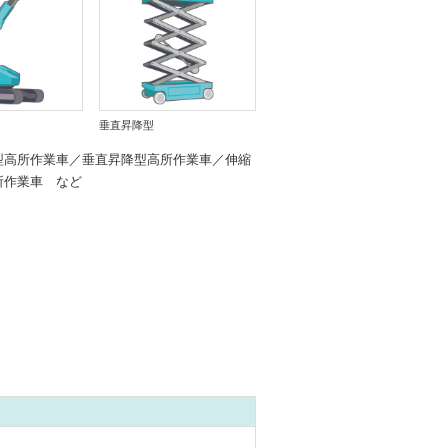
垂直昇降型
型高所作業車／垂直昇降型高所作業車／伸縮
所作業車 など