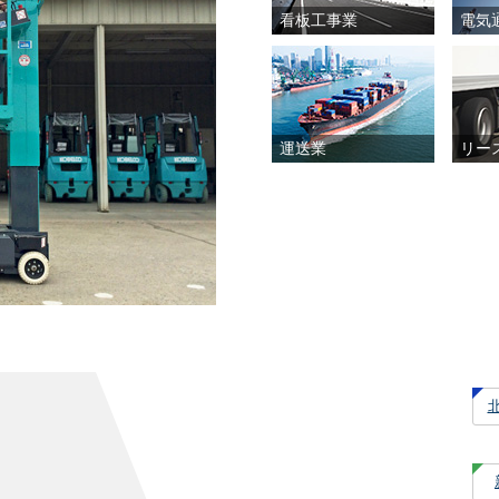
看板工事業
電気
運送業
リー