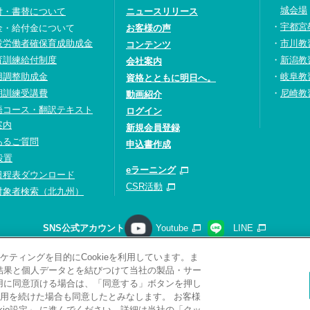
城会場
付・書替について
ニュースリリース
宇都宮
金・給付金について
お客様の声
設労働者確保育成助成金
市川教
コンテンツ
育訓練給付制度
新潟教
会社案内
用調整助成金
岐阜教
資格とともに明日へ。
期訓練受講費
尼崎教
動画紹介
語コース・翻訳テキスト
ログイン
案内
新規会員登録
あるご質問
申込書作成
設置
eラーニング
日程表ダウンロード
CSR活動
対象者検索（北九州）
SNS公式アカウント
Youtube
LINE
ティングを目的にCookieを利用しています。ま
請求
プライバシーポリシー
ソーシャルメディアポリシー
サ
析結果と個人データとを結びつけて当社の製品・サー
サイトマップ
関連リンク
採用情報
利用に同意頂ける場合は、「同意する」ボタンを押し
用を続けた場合も同意したとみなします。 お客様
Copyright(C) 2026 Kobelco Training Services Co,.Ltd.
All rights reserved.
ie設定」 に進んでください。詳細は当社の「クッ