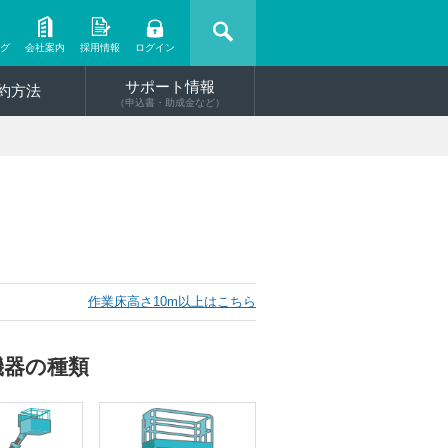
ング
会社案内
採用情報
ログイン
サポート情報
約方法
（申込書・助成金など）
作業床高さ10m以上はこちら
機器の種類