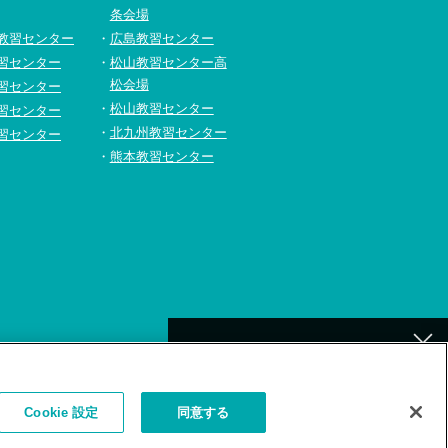
条会場
教習センター
広島教習センター
習センター
松山教習センター高
松会場
習センター
松山教習センター
習センター
北九州教習センター
習センター
熊本教習センター
[北九州]
イトの利用について
補講が必要なお客様へ
Cookie 設定
同意する
お詫びとお願い
（補講対象者検索）