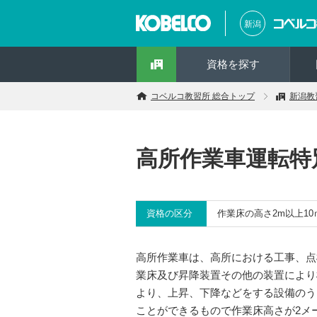
新潟
資格を探す
コベルコ教習所 総合トップ
新潟教
高所作業車運転特
資格の区分
作業床の高さ2m以上1
高所作業車は、高所における工事、点
業床及び昇降装置その他の装置により
より、上昇、下降などをする設備のう
ことができるもので作業床高さが2メ