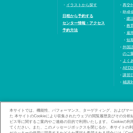
イラストから探す
再交
助成
日程から予約する
建
センター情報・アクセス
教
予約方法
雇
短
外国
のご
よく
AED
講習
補講
本サイトでは、機能性、パフォーマンス、ターゲティング、およびマーケ
お問い合わせ・資料
た 本サイトのCookieにより収集されたウェブの閲覧履歴及びその分
ビス等に関するご案内やご連絡の目的で利用いたします。 Cookieの
てください。また、このメッセージボックスを閉じるか、本サイトの利
がクッキーの使用に同意するかどうか選択を希望される場合には「Cook