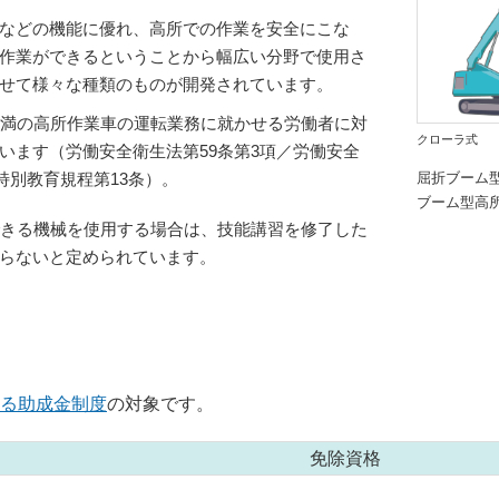
などの機能に優れ、高所での作業を安全にこな
作業ができるということから幅広い分野で使用さ
せて様々な種類のものが開発されています。
未満の高所作業車の運転業務に就かせる労働者に対
トラック式
クローラ式
います（労働安全衛生法第59条第3項／労働安全
特別教育規程第13条）。
屈折ブーム
ブーム型高
できる機械を使用する場合は、技能講習を修了した
らないと定められています。
る助成金制度
の対象です。
免除資格