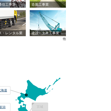
通信工事業
造園工事業
ス・レンタル業
建設・土木工事業
他
北海道
宮城
新潟