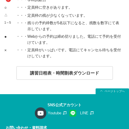
○
・・・定員枠に空きがあります。
△
・・・定員枠の残が少なくなっています。
1～5
・・・残りの予約枠数が5名以下になると、残数を数字にて表
示しています。
●
・・・Webからの予約は締め切りました。電話にて予約を受付
けています。
×
・・・定員枠がいっぱいです。電話にてキャンセル待ちを受付
けしています。
講習日程表・時間割表ダウンロード
ページトップへ
SNS公式アカウント
Youtube
LINE
お問い合わせ・資料請求