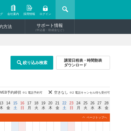
ング
会社案内
採用情報
ログイン
サポート情報
約方法
（申込書・助成金など）
講習日程表・時間割表
絞り込み検索
ダウンロード
WEB予約締切
空きなし
※1 電話予約可
※2 電話キャンセル待ち受付可
13
14
15
16
17
18
19
20
21
22
23
24
25
26
27
28
木
金
土
日
月
火
水
木
金
土
日
月
火
水
木
金
ページトップへ