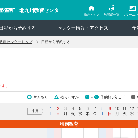
北九州教習センター
総合トップ
教習所一覧
eラーニ
日程から予約する
センター情報・アクセス
予
教習センタートップ
日程から予約する
ます。
空きあり
残りわずか
予約枠5名以下
1
5
～
1
2
3
4
5
6
7
8
9
10
11
12
来月
土
日
月
火
水
木
金
土
日
月
火
水
特別教育