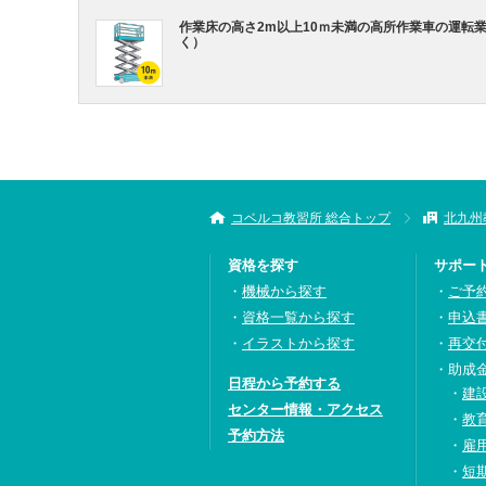
作業床の高さ2m以上10ｍ未満の高所作業車の運転
く）
コベルコ教習所 総合トップ
北九州
資格を探す
サポー
機械から探す
ご予
資格一覧から探す
申込
イラストから探す
再交
助成
日程から予約する
建
センター情報・アクセス
教
予約方法
雇
短