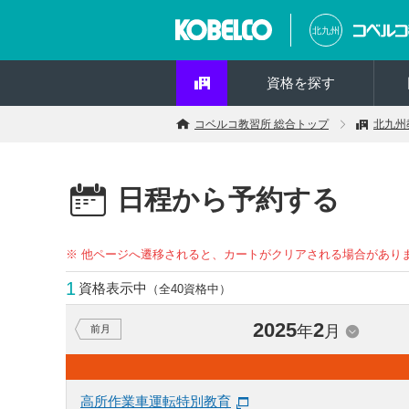
北九州
資格を探す
コベルコ教習所 総合トップ
北九州
日程から予約する
※ 他ページへ遷移されると、カートがクリアされる場合があり
1
資格表示中
（全40資格中）
2025
2
年
月
前月
高所作業車運転特別教育