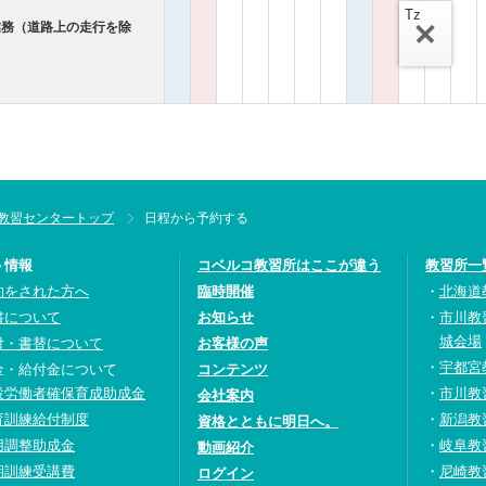
Tz
業務（道路上の走行を除
教習センタートップ
日程から予約する
ト情報
コベルコ教習所はここが違う
教習所一
約をされた方へ
臨時開催
北海道
書について
お知らせ
市川教
城会場
付・書替について
お客様の声
宇都宮
金・給付金について
コンテンツ
設労働者確保育成助成金
市川教
会社案内
育訓練給付制度
新潟教
資格とともに明日へ。
用調整助成金
岐阜教
動画紹介
期訓練受講費
尼崎教
ログイン