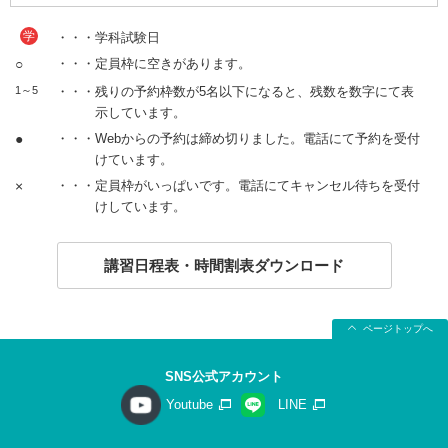
学
・・・学科試験日
○
・・・定員枠に空きがあります。
1～5
・・・残りの予約枠数が5名以下になると、残数を数字にて表
示しています。
●
・・・Webからの予約は締め切りました。電話にて予約を受付
けています。
×
・・・定員枠がいっぱいです。電話にてキャンセル待ちを受付
けしています。
講習日程表・時間割表ダウンロード
ページトップへ
SNS公式アカウント
Youtube
LINE