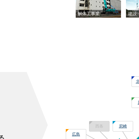
解体工事業
建設
西条
尼崎
広島
る