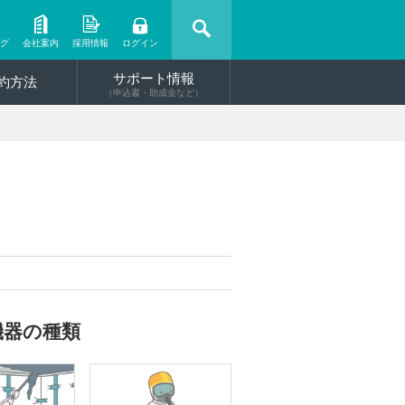
ング
会社案内
採用情報
ログイン
サポート情報
約方法
（申込書・助成金など）
機器の種類