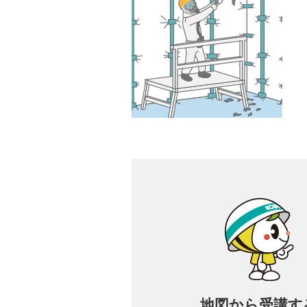
地図から
受講す