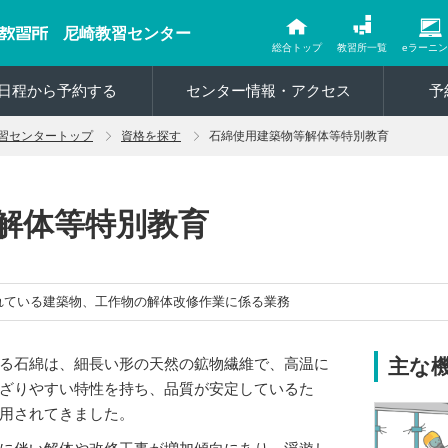
尼崎教習センター
総合トップ
教習所一覧
eラーニ
日程から予約する
センター情報・アクセス
予
習センタートップ
資格を探す
石綿使用建築物等解体等特別教育
解体等特別教育
れている建築物、工作物の解体改修作業に係る業務
る石綿は、細長い形の天然の鉱物繊維で、高温に
主な
ざりやすい特性を持ち、品質が安定しているた
用されてきました。