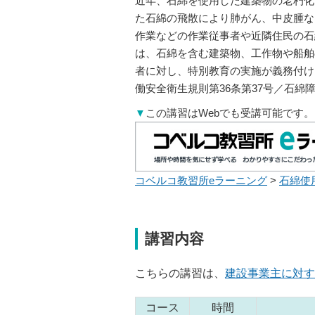
近年、石綿を使用した建築物の老朽化
た石綿の飛散により肺がん、中皮腫な
作業などの作業従事者や近隣住民の石
は、石綿を含む建築物、工作物や船舶
者に対し、特別教育の実施が義務付け
働安全衛生規則第36条第37号／石綿
▼
この講習はWebでも受講可能です。
コベルコ教習所eラーニング
>
石綿使
講習内容
こちらの講習は、
建設事業主に対す
コース
時間