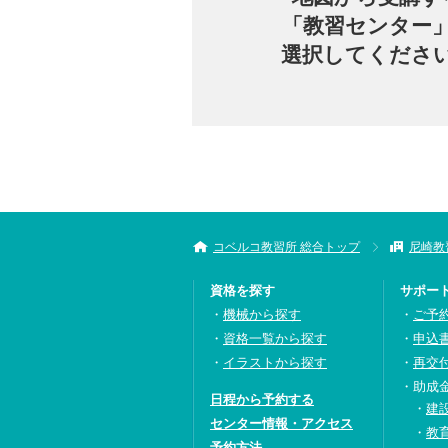
「教習センター
選択してくださ
コベルコ教習所 総合トップ
尼崎教
資格を探す
サポー
機械から探す
ご予
資格一覧から探す
申込
イラストから探す
再交
助成
日程から予約する
建
センター情報・アクセス
教
予約方法