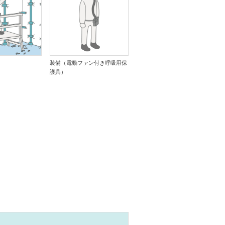
装備（電動ファン付き呼吸用保
護具）