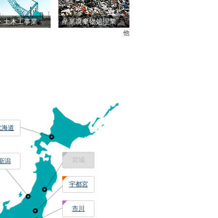
・土木工事業
産業廃棄物処理業
他
北海道
宮城
新潟
宇都宮
市川