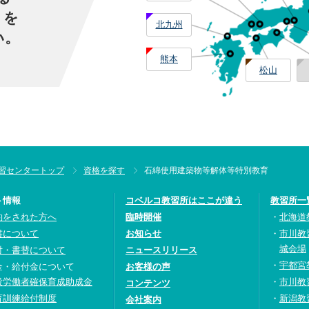
」を
北九州
い。
熊本
松山
習センタートップ
資格を探す
石綿使用建築物等解体等特別教育
ト情報
コベルコ教習所はここが違う
教習所一
約をされた方へ
臨時開催
北海道
書について
お知らせ
市川教
城会場
付・書替について
ニュースリリース
宇都宮
金・給付金について
お客様の声
設労働者確保育成助成金
市川教
コンテンツ
育訓練給付制度
新潟教
会社案内